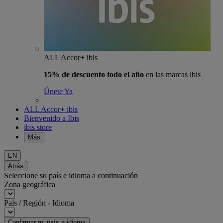
ALL Accor+ ibis
15% de descuento todo el año
en las marcas ibis
Únete Ya
ALL Accor+ ibis
Bienvenido a Ibis
ibis store
Más
EN
Atrás
Seleccione su país e idioma a continuación
Zona geográfica
País / Región - Idioma
Confirmar mi país e idioma