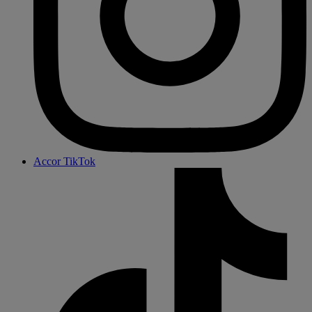
Accor TikTok