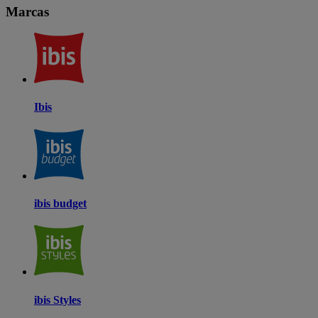
Marcas
Ibis
ibis budget
ibis Styles