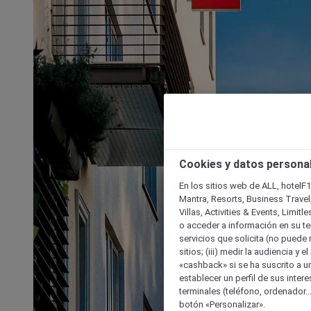
Cookies y datos persona
En los sitios web de ALL, hotelF1
Mantra, Resorts, Business Travel
Villas, Activities & Events, Limit
o acceder a información en su ter
servicios que solicita (no puede 
sitios; (iii) medir la audiencia y 
«cashback» si se ha suscrito a uno
establecer un perfil de sus inter
terminales (teléfono, ordenador..
botón «Personalizar».