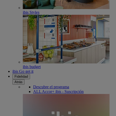
ibis Styles
ibis budget
ibis Go get it
Fidelidad
Atrás
Descubre el programa
ALL Accor+ ibis - Suscripción