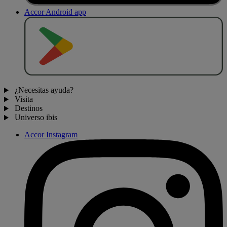
Accor Android app
D
E
S
C
A
R
G
A
R
E
N
¿Necesitas ayuda?
Visita
Destinos
Universo ibis
Accor Instagram