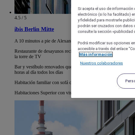
Si acepta el uso de información c
electrónico (si lo ha facilitado)
4.5 / 5
y fidelidad para mostrarle public
podrán ser cruzados con datos d
ibis Berlin Mitte
consulte la sección «publicidad d
A 10 minutos a pie de Alexanderplatz
Podrá modificar sus opciones en
accesible a través del enlace "Coo
Restaurante de desayunos recientemente renovado con vista a
Más información
la torre de TV
Nuestros colaboradores
Bar y vestíbulo renovados que ofrecen bebidas y aperitivos 24
horas al día todos los días
Pers
Habitación familiar con sofá cama
Habitaciones Superior con vistas, tetera y cafetera