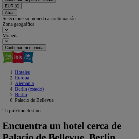
EUR
(€)
Atrás
Seleccione su moneda a continuación
Zona geográfica
Moneda
Confirmar mi moneda
Hoteles
Europa
Alemania
Berlín (estado)
Berlin
Palacio de Bellevue
Tu próximo destino
Encuentra un hotel cerca de
Palacio de Bellevue, Berlin