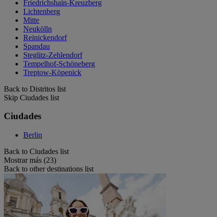
Friedrichshain-Kreuzberg
Lichtenberg
Mitte
Neukölln
Reinickendorf
Spandau
Steglitz-Zehlendorf
Tempelhof-Schöneberg
Treptow-Köpenick
Back to Distritos list
Skip Ciudades list
Ciudades
Berlin
Back to Ciudades list
Mostrar más (23)
Back to other destinations list