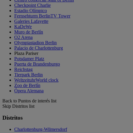
Checkpoint Charlie
Estadio Olímpico
Fernsehturm BerlinTV Tower
Galeries Lafayette
KaDeWe
Muro de Berlín
O2 Arena
Olympiastadion Berlin
Palacio de Charlottenburg
Plaza Pariser
Potsdamer Platz
Puerta de Brandenburgo
Reichstag
Tierpark Berlin
WeltzeituhrWorld clock
Zoo de Berlín
Ópera Alemana
Back to Puntos de interés list
Skip Distritos list
Distritos
Charlottenburg-Wilmersdorf