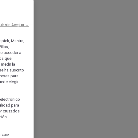
uir sin Aceptar →
enpick, Mantra,
llas,
o acceder a
ios que
) medir la
se ha suscrito
tereses para
uede elegir
 electrónico
elidad para
ser cruzados
ción
izar»