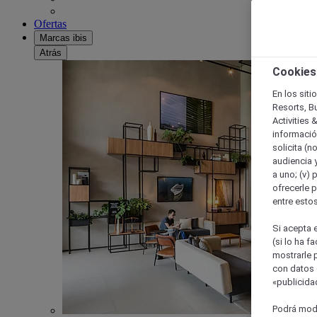
Ofertas
Marcas ibis
Atrás
Cookies
En los siti
Resorts, B
Activities 
información
solicita (n
audiencia y
a uno; (v) 
ofrecerle p
entre esto
Si acepta e
(si lo ha f
mostrarle 
con datos 
«publicidad
Podrá modi