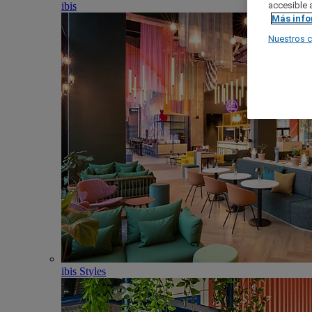
ibis
accesible a
Más inf
Nuestros 
ibis Styles