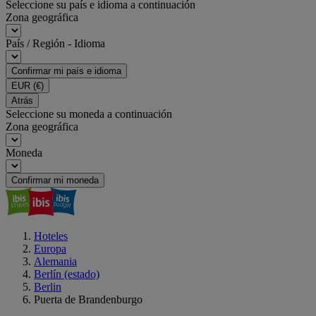
Seleccione su país e idioma a continuación
Zona geográfica
País / Región - Idioma
Confirmar mi país e idioma
EUR
(€)
Atrás
Seleccione su moneda a continuación
Zona geográfica
Moneda
Confirmar mi moneda
Hoteles
Europa
Alemania
Berlín (estado)
Berlin
Puerta de Brandenburgo