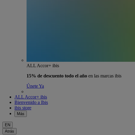
ALL Accor+ ibis
15% de descuento todo el año
en las marcas ibis
Únete Ya
ALL Accor+ ibis
Bienvenido a Ibis
ibis store
Más
EN
Atrás