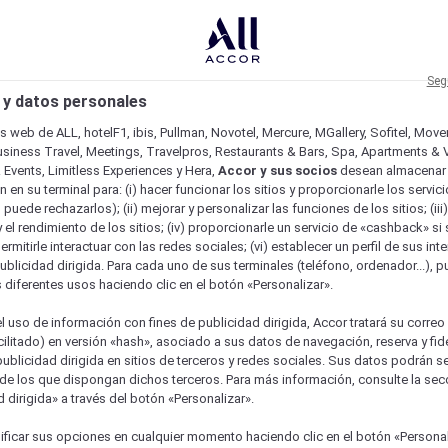
Seg
 y datos personales
os web de ALL, hotelF1, ibis, Pullman, Novotel, Mercure, MGallery, Sofitel, Mov
usiness Travel, Meetings, Travelpros, Restaurants & Bars, Spa, Apartments & Vi
& Events, Limitless Experiences y Hera,
Accor y sus socios
desean almacenar 
 en su terminal para: (i) hacer funcionar los sitios y proporcionarle los servic
o puede rechazarlos); (ii) mejorar y personalizar las funciones de los sitios; (iii
 el rendimiento de los sitios; (iv) proporcionarle un servicio de «cashback» si 
permitirle interactuar con las redes sociales; (vi) establecer un perfil de sus in
ublicidad dirigida. Para cada uno de sus terminales (teléfono, ordenador...), p
s diferentes usos haciendo clic en el botón «Personalizar».
l uso de información con fines de publicidad dirigida, Accor tratará su correo
acilitado) en versión «hash», asociado a sus datos de navegación, reserva y fid
publicidad dirigida en sitios de terceros y redes sociales. Sus datos podrán 
de los que dispongan dichos terceros. Para más información, consulte la sec
 dirigida» a través del botón «Personalizar».
ficar sus opciones en cualquier momento haciendo clic en el botón «Personal