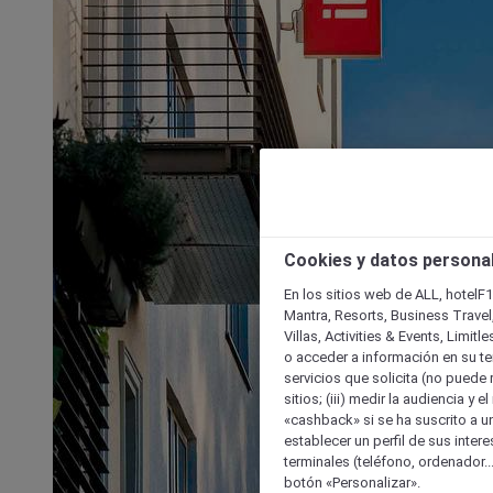
Cookies y datos persona
En los sitios web de ALL, hotelF1
Mantra, Resorts, Business Travel
Villas, Activities & Events, Limit
o acceder a información en su ter
servicios que solicita (no puede 
sitios; (iii) medir la audiencia y 
«cashback» si se ha suscrito a uno
establecer un perfil de sus inter
terminales (teléfono, ordenador..
botón «Personalizar».