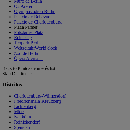
Muro de Berlín
O2 Arena
Olympiastadion Berlin
Palacio de Bellevue
Palacio de Charlottenburg
Plaza Pariser
Potsdamer Platz
Reichstag
Tierpark Berlin
WeltzeituhrWorld clock
Zoo de Berlín
Ópera Alemana
Back to Puntos de interés list
Skip Distritos list
Distritos
Charlottenburg-Wilmersdorf
Friedrichshain-Kreuzberg
Lichtenberg
Mitte
Neukölln
Reinickendorf
Spandau