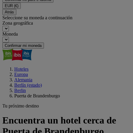
EUR
(€)
Atrás
Seleccione su moneda a continuación
Zona geográfica
Moneda
Confirmar mi moneda
Hoteles
Europa
Alemania
Berlín (estado)
Berlin
Puerta de Brandenburgo
Tu próximo destino
Encuentra un hotel cerca de
Puerta de Brandenburgo,