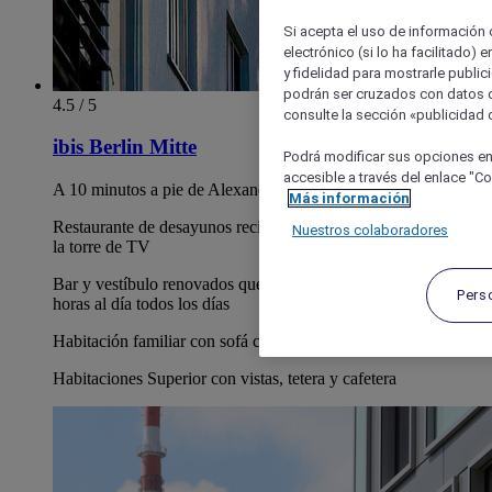
Si acepta el uso de información c
electrónico (si lo ha facilitado)
y fidelidad para mostrarle public
podrán ser cruzados con datos d
4.5 / 5
consulte la sección «publicidad d
ibis Berlin Mitte
Podrá modificar sus opciones en
accesible a través del enlace "Coo
A 10 minutos a pie de Alexanderplatz
Más información
Restaurante de desayunos recientemente renovado con vista a
Nuestros colaboradores
la torre de TV
Bar y vestíbulo renovados que ofrecen bebidas y aperitivos 24
Pers
horas al día todos los días
Habitación familiar con sofá cama
Habitaciones Superior con vistas, tetera y cafetera