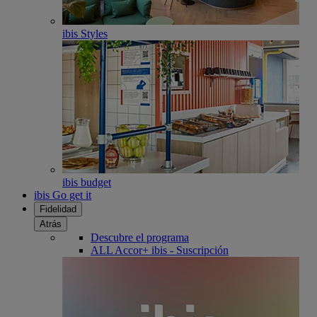
ibis Styles
ibis budget
ibis Go get it
Fidelidad
Atrás
Descubre el programa
ALL Accor+ ibis - Suscripción