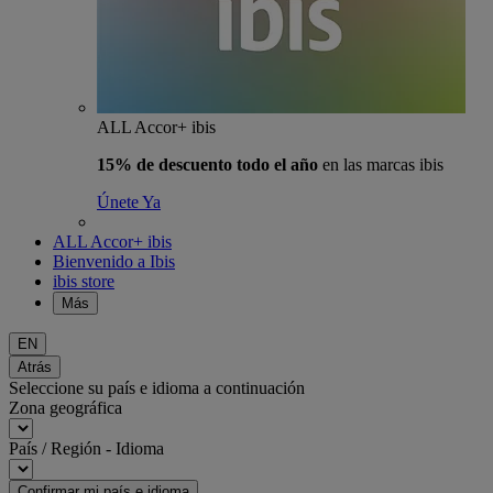
ALL Accor+ ibis
15% de descuento todo el año
en las marcas ibis
Únete Ya
ALL Accor+ ibis
Bienvenido a Ibis
ibis store
Más
EN
Atrás
Seleccione su país e idioma a continuación
Zona geográfica
País / Región - Idioma
Confirmar mi país e idioma