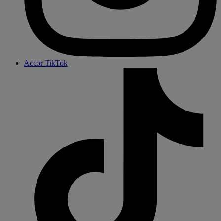
Accor TikTok