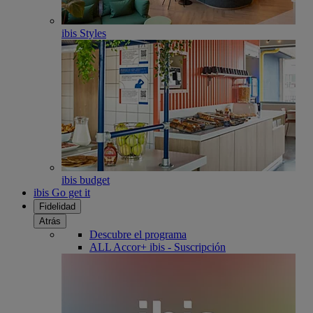
ibis Styles
ibis budget
ibis Go get it
Fidelidad
Atrás
Descubre el programa
ALL Accor+ ibis - Suscripción