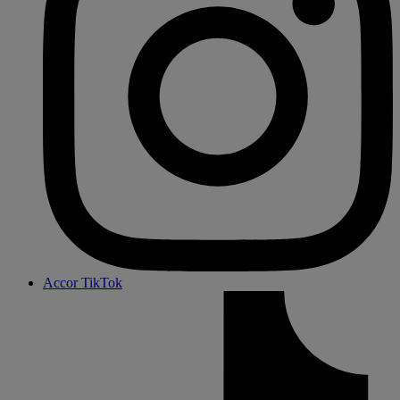
Accor TikTok