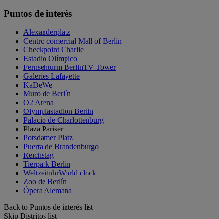
Puntos de interés
Alexanderplatz
Centro comercial Mall of Berlin
Checkpoint Charlie
Estadio Olímpico
Fernsehturm BerlinTV Tower
Galeries Lafayette
KaDeWe
Muro de Berlín
O2 Arena
Olympiastadion Berlin
Palacio de Charlottenburg
Plaza Pariser
Potsdamer Platz
Puerta de Brandenburgo
Reichstag
Tierpark Berlin
WeltzeituhrWorld clock
Zoo de Berlín
Ópera Alemana
Back to Puntos de interés list
Skip Distritos list