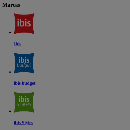
Marcas
Ibis
ibis budget
ibis Styles