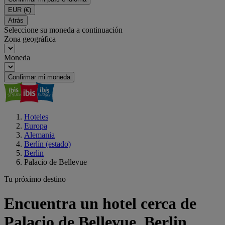
EUR
(€)
Atrás
Seleccione su moneda a continuación
Zona geográfica
Moneda
Confirmar mi moneda
Hoteles
Europa
Alemania
Berlín (estado)
Berlin
Palacio de Bellevue
Tu próximo destino
Encuentra un hotel cerca de
Palacio de Bellevue, Berlin