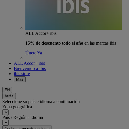
ALL Accor+ ibis
15% de descuento todo el año
en las marcas ibis
Únete Ya
ALL Accor+ ibis
Bienvenido a Ibis
ibis store
Más
EN
Atrás
Seleccione su país e idioma a continuación
Zona geográfica
País / Región - Idioma
Confirmar mi país e idioma