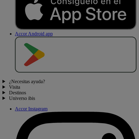
Accor Android app
D
E
S
C
A
R
G
A
R
E
N
¿Necesitas ayuda?
Visita
Destinos
Universo ibis
Accor Instagram