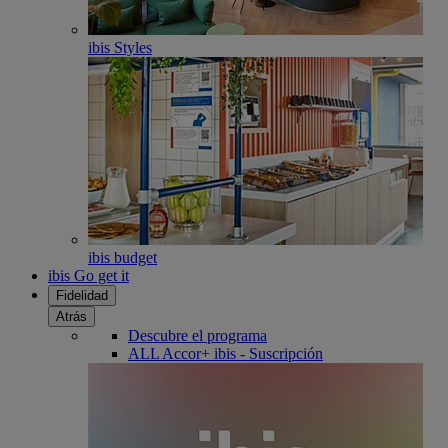
ibis Styles
ibis budget
ibis Go get it
Fidelidad
Atrás
Descubre el programa
ALL Accor+ ibis - Suscripción