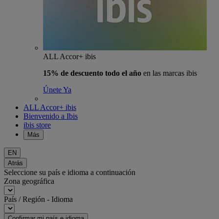
ALL Accor+ ibis
15% de descuento todo el año
en las marcas ibis
Únete Ya
ALL Accor+ ibis
Bienvenido a Ibis
ibis store
Más
EN
Atrás
Seleccione su país e idioma a continuación
Zona geográfica
País / Región - Idioma
Confirmar mi país e idioma