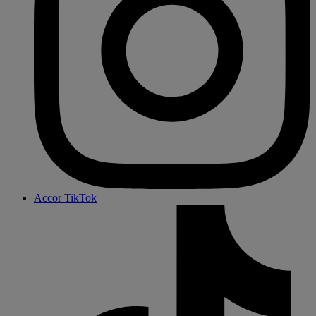
Accor TikTok