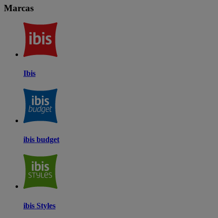
Marcas
Ibis
ibis budget
ibis Styles