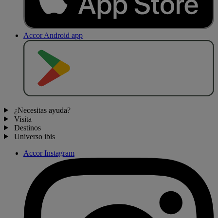
Accor Android app
D
E
S
C
A
R
G
A
R
E
N
¿Necesitas ayuda?
Visita
Destinos
Universo ibis
Accor Instagram