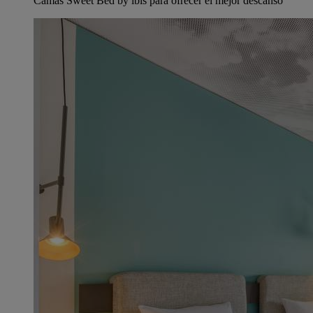
Camas Sweet Bed by ibis para ofrecer el mejor descanso