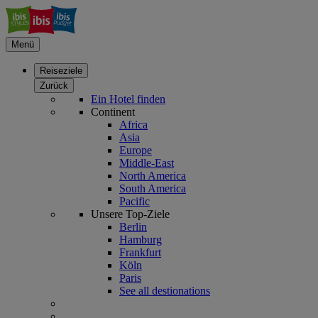
Menü
Reiseziele
Zurück
Ein Hotel finden
Continent
Africa
Asia
Europe
Middle-East
North America
South America
Pacific
Unsere Top-Ziele
Berlin
Hamburg
Frankfurt
Köln
Paris
See all destionations