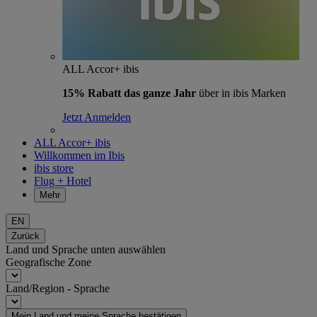
ALL Accor+ ibis
15% Rabatt das ganze Jahr
über in ibis Marken
Jetzt Anmelden
ALL Accor+ ibis
Willkommen im Ibis
ibis store
Flug + Hotel
Mehr
EN
Zurück
Land und Sprache unten auswählen
Geografische Zone
Land/Region - Sprache
Mein Land und meine Sprache bestätigen