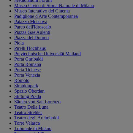
Mediolanum Forum
Museo Civico di Storia Naturale di Milano
Museo Interattivo del Cinema
Padiglione d'Arte Contemporanea
Palazzo Moscova
Parco dell'Idroscalo
Piazza Gae Aulenti
Piazza del Duomo
Piola
Pirelli-Hochhaus
Polytechnische Universität Mailand
Porta Garibaldi
Porta Romana
Porta Ticinese
Porta Venezia
Romolo
Simplonpark
Spazio Oberdan
Stiftung Prada
Säulen von San Lorenzo
Teatro Della Luna
Teatro Strehler
Teatro degli Arcimboldi
Torre Velasca
Tribunale di Milano