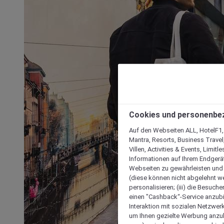
Cookies und personenbe
Auf den Webseiten ALL, HotelF1, I
Mantra, Resorts, Business Travel
Villen, Activities & Events, Limit
Informationen auf Ihrem Endgerät
Webseiten zu gewährleisten und I
(diese können nicht abgelehnt we
personalisieren; (iii) die Besuch
einen "Cashback“-Service anzubie
Interaktion mit sozialen Netzwerke
um Ihnen gezielte Werbung anzub