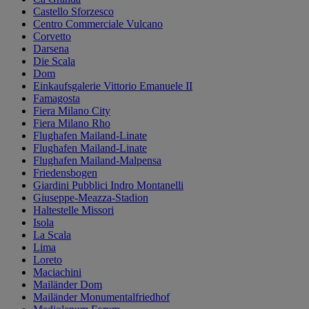
Castello Sforzesco
Centro Commerciale Vulcano
Corvetto
Darsena
Die Scala
Dom
Einkaufsgalerie Vittorio Emanuele II
Famagosta
Fiera Milano City
Fiera Milano Rho
Flughafen Mailand-Linate
Flughafen Mailand-Linate
Flughafen Mailand-Malpensa
Friedensbogen
Giardini Pubblici Indro Montanelli
Giuseppe-Meazza-Stadion
Haltestelle Missori
Isola
La Scala
Lima
Loreto
Maciachini
Mailänder Dom
Mailänder Monumentalfriedhof