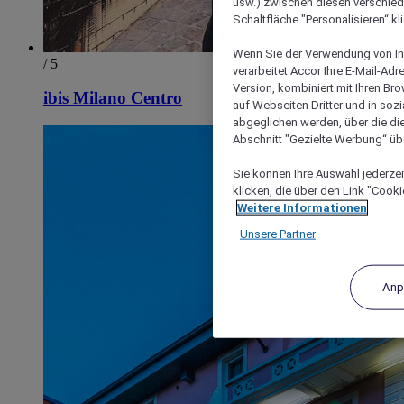
usw.) zwischen diesen verschie
Schaltfläche "Personalisieren“ kl
Wenn Sie der Verwendung von In
/ 5
verarbeitet Accor Ihre E-Mail-Ad
Version, kombiniert mit Ihren B
ibis Milano Centro
auf Webseiten Dritter und in soz
abgeglichen werden, über die die
Abschnitt "Gezielte Werbung“ übe
Sie können Ihre Auswahl jederzei
klicken, die über den Link "Cooki
Weitere Informationen
Unsere Partner
Anp