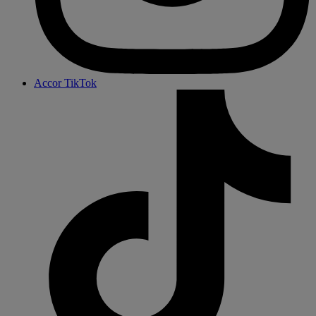
Accor TikTok