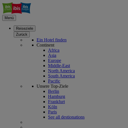
Menü
Reiseziele
Zurück
Ein Hotel finden
Continent
Africa
Asia
Europe
Middle-East
North America
South America
Pacific
Unsere Top-Ziele
Berlin
Hamburg
Frankfurt
Köln
Paris
See all destionations