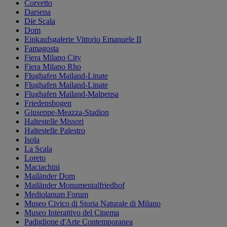
Corvetto
Darsena
Die Scala
Dom
Einkaufsgalerie Vittorio Emanuele II
Famagosta
Fiera Milano City
Fiera Milano Rho
Flughafen Mailand-Linate
Flughafen Mailand-Linate
Flughafen Mailand-Malpensa
Friedensbogen
Giuseppe-Meazza-Stadion
Haltestelle Missori
Haltestelle Palestro
Isola
La Scala
Loreto
Maciachini
Mailänder Dom
Mailänder Monumentalfriedhof
Mediolanum Forum
Museo Civico di Storia Naturale di Milano
Museo Interattivo del Cinema
Padiglione d'Arte Contemporanea