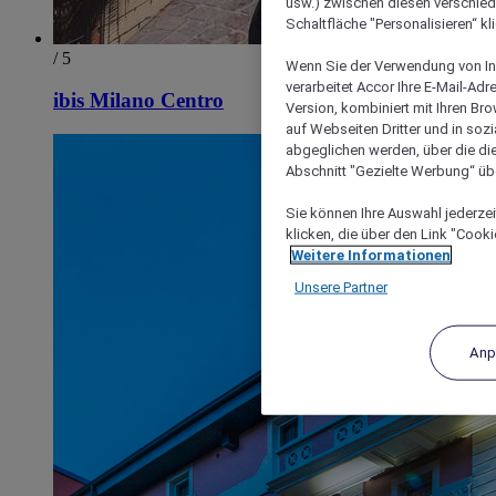
usw.) zwischen diesen verschie
Schaltfläche "Personalisieren“ kl
/ 5
Wenn Sie der Verwendung von In
verarbeitet Accor Ihre E-Mail-Ad
ibis Milano Centro
Version, kombiniert mit Ihren B
auf Webseiten Dritter und in soz
abgeglichen werden, über die die
Abschnitt "Gezielte Werbung“ übe
Sie können Ihre Auswahl jederzei
klicken, die über den Link "Cooki
Weitere Informationen
Unsere Partner
Anp