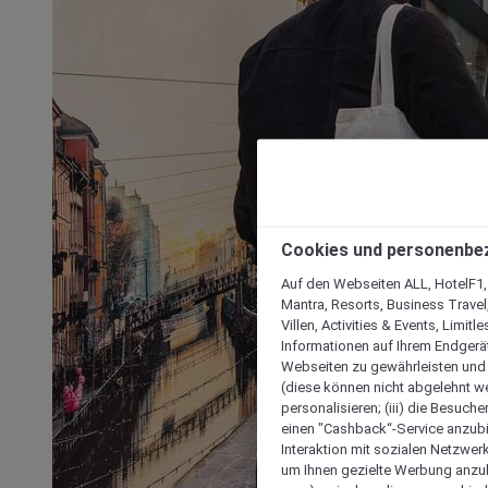
Cookies und personenbe
Auf den Webseiten ALL, HotelF1, I
Mantra, Resorts, Business Travel
Villen, Activities & Events, Limit
Informationen auf Ihrem Endgerät
Webseiten zu gewährleisten und I
(diese können nicht abgelehnt we
personalisieren; (iii) die Besuch
einen "Cashback“-Service anzubie
Interaktion mit sozialen Netzwerke
um Ihnen gezielte Werbung anzub