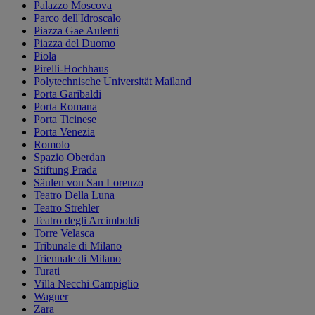
Palazzo Moscova
Parco dell'Idroscalo
Piazza Gae Aulenti
Piazza del Duomo
Piola
Pirelli-Hochhaus
Polytechnische Universität Mailand
Porta Garibaldi
Porta Romana
Porta Ticinese
Porta Venezia
Romolo
Spazio Oberdan
Stiftung Prada
Säulen von San Lorenzo
Teatro Della Luna
Teatro Strehler
Teatro degli Arcimboldi
Torre Velasca
Tribunale di Milano
Triennale di Milano
Turati
Villa Necchi Campiglio
Wagner
Zara