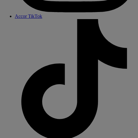
Accor TikTok