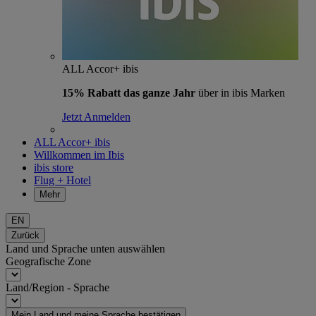
ALL Accor+ ibis
15% Rabatt das ganze Jahr
über in ibis Marken
Jetzt Anmelden
ALL Accor+ ibis
Willkommen im Ibis
ibis store
Flug + Hotel
Mehr
EN
Zurück
Land und Sprache unten auswählen
Geografische Zone
Land/Region - Sprache
Mein Land und meine Sprache bestätigen