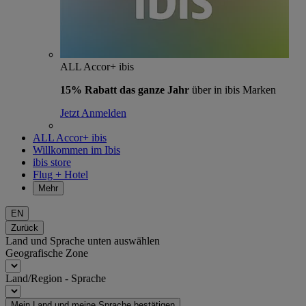
ALL Accor+ ibis
15% Rabatt das ganze Jahr
über in ibis Marken
Jetzt Anmelden
ALL Accor+ ibis
Willkommen im Ibis
ibis store
Flug + Hotel
Mehr
EN
Zurück
Land und Sprache unten auswählen
Geografische Zone
Land/Region - Sprache
Mein Land und meine Sprache bestätigen