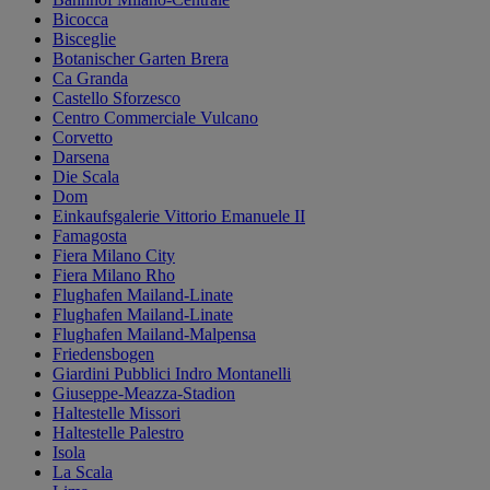
Bicocca
Bisceglie
Botanischer Garten Brera
Ca Granda
Castello Sforzesco
Centro Commerciale Vulcano
Corvetto
Darsena
Die Scala
Dom
Einkaufsgalerie Vittorio Emanuele II
Famagosta
Fiera Milano City
Fiera Milano Rho
Flughafen Mailand-Linate
Flughafen Mailand-Linate
Flughafen Mailand-Malpensa
Friedensbogen
Giardini Pubblici Indro Montanelli
Giuseppe-Meazza-Stadion
Haltestelle Missori
Haltestelle Palestro
Isola
La Scala