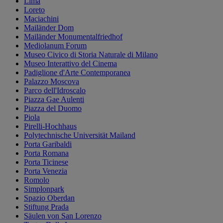
Lima
Loreto
Maciachini
Mailänder Dom
Mailänder Monumentalfriedhof
Mediolanum Forum
Museo Civico di Storia Naturale di Milano
Museo Interattivo del Cinema
Padiglione d'Arte Contemporanea
Palazzo Moscova
Parco dell'Idroscalo
Piazza Gae Aulenti
Piazza del Duomo
Piola
Pirelli-Hochhaus
Polytechnische Universität Mailand
Porta Garibaldi
Porta Romana
Porta Ticinese
Porta Venezia
Romolo
Simplonpark
Spazio Oberdan
Stiftung Prada
Säulen von San Lorenzo