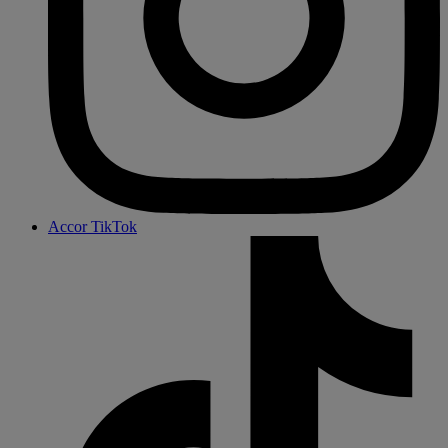
Accor TikTok