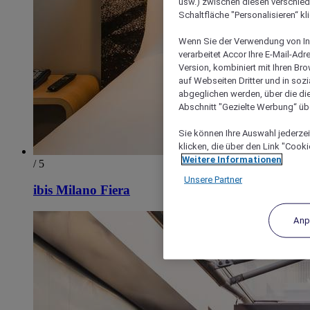
usw.) zwischen diesen verschie
Schaltfläche "Personalisieren“ kl
Wenn Sie der Verwendung von In
verarbeitet Accor Ihre E-Mail-Ad
Version, kombiniert mit Ihren B
auf Webseiten Dritter und in soz
abgeglichen werden, über die die
Abschnitt "Gezielte Werbung“ übe
Sie können Ihre Auswahl jederzei
klicken, die über den Link "Cooki
Weitere Informationen
/ 5
Unsere Partner
ibis Milano Fiera
Anp