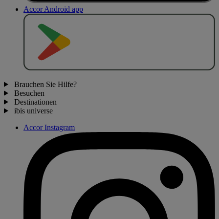
Accor Android app
J
E
T
Z
T
B
E
I
Brauchen Sie Hilfe?
Besuchen
Destinationen
ibis universe
Accor Instagram