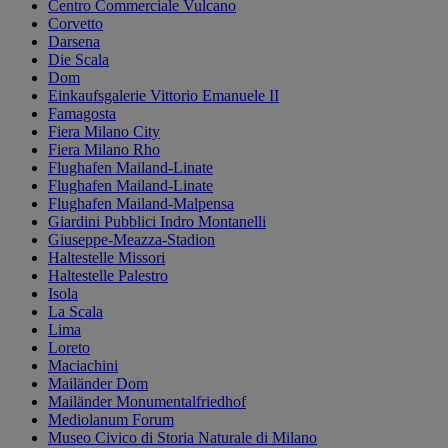
Centro Commerciale Vulcano
Corvetto
Darsena
Die Scala
Dom
Einkaufsgalerie Vittorio Emanuele II
Famagosta
Fiera Milano City
Fiera Milano Rho
Flughafen Mailand-Linate
Flughafen Mailand-Linate
Flughafen Mailand-Malpensa
Giardini Pubblici Indro Montanelli
Giuseppe-Meazza-Stadion
Haltestelle Missori
Haltestelle Palestro
Isola
La Scala
Lima
Loreto
Maciachini
Mailänder Dom
Mailänder Monumentalfriedhof
Mediolanum Forum
Museo Civico di Storia Naturale di Milano