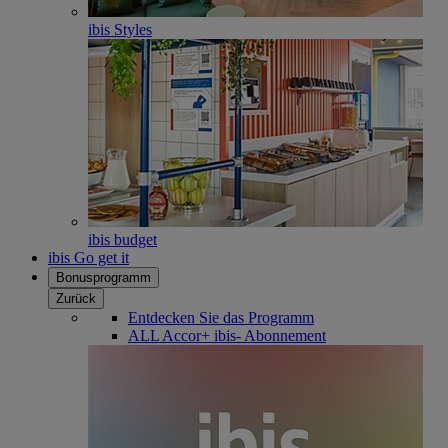
ibis Styles
ibis budget
ibis Go get it
Bonusprogramm
Zurück
Entdecken Sie das Programm
ALL Accor+ ibis- Abonnement