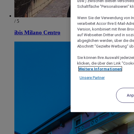
usw.) zwischen diesen verschie
Schaltfläche "Personalisieren“ kl
Wenn Sie der Verwendung von In
/ 5
verarbeitet Accor Ihre E-Mail-Ad
Version, kombiniert mit Ihren B
ibis Milano Centro
auf Webseiten Dritter und in soz
abgeglichen werden, über die die
Abschnitt "Gezielte Werbung“ übe
Sie können Ihre Auswahl jederzei
klicken, die über den Link "Cooki
Weitere Informationen
Unsere Partner
Anp