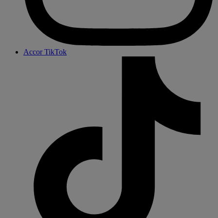
Accor TikTok