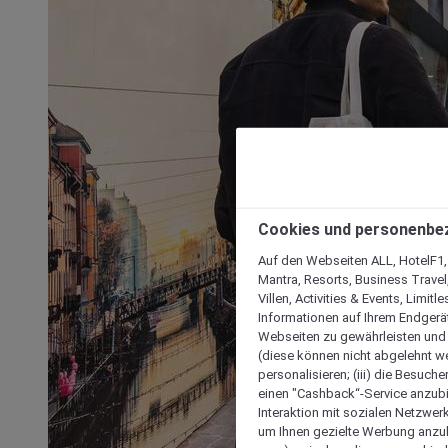
Cookies und personenbe
Auf den Webseiten ALL, HotelF1, I
Mantra, Resorts, Business Travel
Villen, Activities & Events, Limit
Informationen auf Ihrem Endgerät
Webseiten zu gewährleisten und I
(diese können nicht abgelehnt we
personalisieren; (iii) die Besuch
einen "Cashback“-Service anzubie
Interaktion mit sozialen Netzwerke
um Ihnen gezielte Werbung anzub