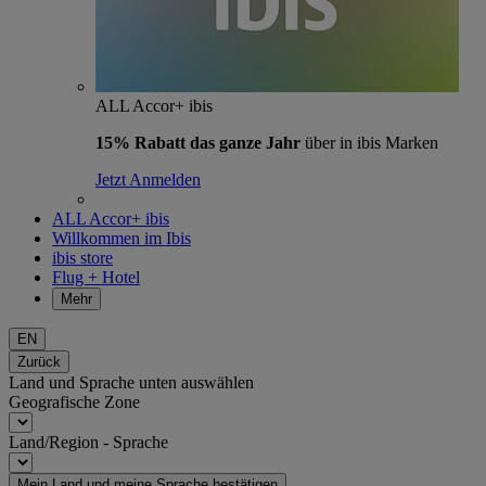
ALL Accor+ ibis
15% Rabatt das ganze Jahr
über in ibis Marken
Jetzt Anmelden
ALL Accor+ ibis
Willkommen im Ibis
ibis store
Flug + Hotel
Mehr
EN
Zurück
Land und Sprache unten auswählen
Geografische Zone
Land/Region - Sprache
Mein Land und meine Sprache bestätigen