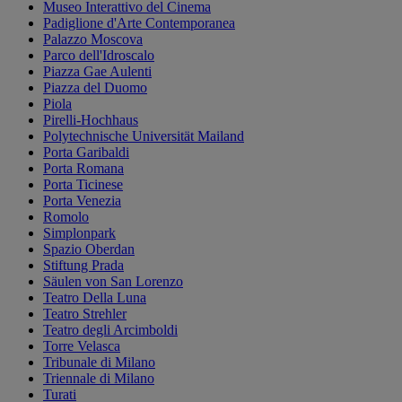
Museo Interattivo del Cinema
Padiglione d'Arte Contemporanea
Palazzo Moscova
Parco dell'Idroscalo
Piazza Gae Aulenti
Piazza del Duomo
Piola
Pirelli-Hochhaus
Polytechnische Universität Mailand
Porta Garibaldi
Porta Romana
Porta Ticinese
Porta Venezia
Romolo
Simplonpark
Spazio Oberdan
Stiftung Prada
Säulen von San Lorenzo
Teatro Della Luna
Teatro Strehler
Teatro degli Arcimboldi
Torre Velasca
Tribunale di Milano
Triennale di Milano
Turati