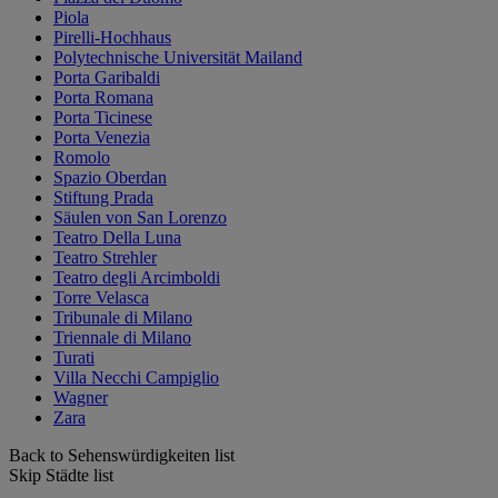
Piola
Pirelli-Hochhaus
Polytechnische Universität Mailand
Porta Garibaldi
Porta Romana
Porta Ticinese
Porta Venezia
Romolo
Spazio Oberdan
Stiftung Prada
Säulen von San Lorenzo
Teatro Della Luna
Teatro Strehler
Teatro degli Arcimboldi
Torre Velasca
Tribunale di Milano
Triennale di Milano
Turati
Villa Necchi Campiglio
Wagner
Zara
Back to Sehenswürdigkeiten list
Skip Städte list