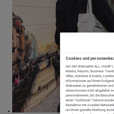
Cookies und personenbe
Auf den Webseiten ALL, HotelF1, I
Mantra, Resorts, Business Travel
Villen, Activities & Events, Limit
Informationen auf Ihrem Endgerät
Webseiten zu gewährleisten und I
(diese können nicht abgelehnt we
personalisieren; (iii) die Besuch
einen "Cashback“-Service anzubie
Interaktion mit sozialen Netzwerke
um Ihnen gezielte Werbung anzub