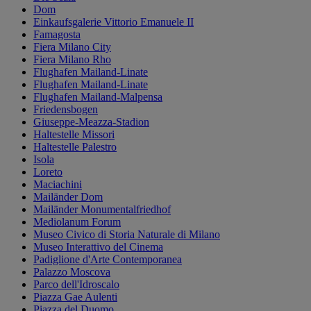
Dom
Einkaufsgalerie Vittorio Emanuele II
Famagosta
Fiera Milano City
Fiera Milano Rho
Flughafen Mailand-Linate
Flughafen Mailand-Linate
Flughafen Mailand-Malpensa
Friedensbogen
Giuseppe-Meazza-Stadion
Haltestelle Missori
Haltestelle Palestro
Isola
Loreto
Maciachini
Mailänder Dom
Mailänder Monumentalfriedhof
Mediolanum Forum
Museo Civico di Storia Naturale di Milano
Museo Interattivo del Cinema
Padiglione d'Arte Contemporanea
Palazzo Moscova
Parco dell'Idroscalo
Piazza Gae Aulenti
Piazza del Duomo