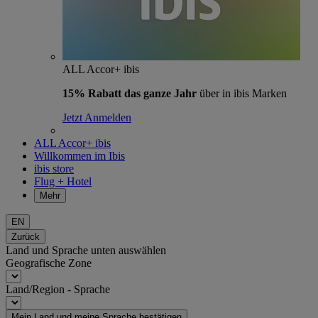
ALL Accor+ ibis
15% Rabatt das ganze Jahr
über in ibis Marken
Jetzt Anmelden
ALL Accor+ ibis
Willkommen im Ibis
ibis store
Flug + Hotel
Mehr
EN
Zurück
Land und Sprache unten auswählen
Geografische Zone
Land/Region - Sprache
Mein Land und meine Sprache bestätigen