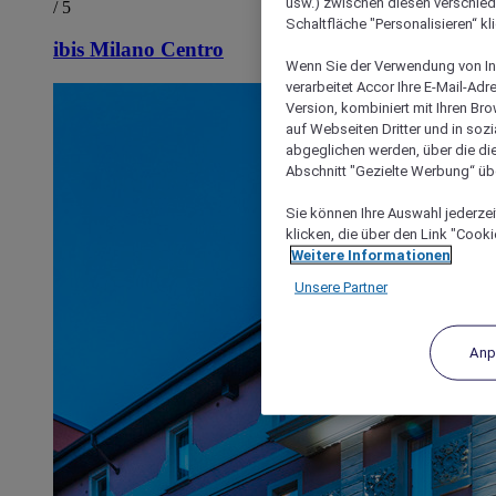
usw.) zwischen diesen verschie
/ 5
Schaltfläche "Personalisieren“ kl
ibis Milano Centro
Wenn Sie der Verwendung von In
verarbeitet Accor Ihre E-Mail-Ad
Version, kombiniert mit Ihren B
auf Webseiten Dritter und in soz
abgeglichen werden, über die die
Abschnitt "Gezielte Werbung“ übe
Sie können Ihre Auswahl jederzei
klicken, die über den Link "Cooki
Weitere Informationen
Unsere Partner
Anp