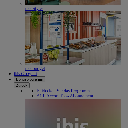
ibis Styles
ibis budget
ibis Go get it
Bonusprogramm
Zurück
Entdecken Sie das Programm
ALL Accor+ ibis- Abonnement