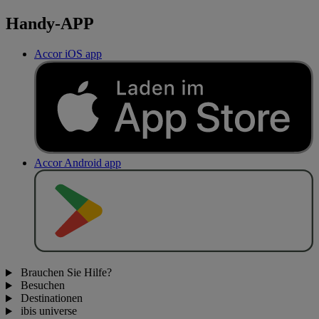
Handy-APP
Accor iOS app
Accor Android app
J
E
T
Z
T
B
E
I
Brauchen Sie Hilfe?
Besuchen
Destinationen
ibis universe