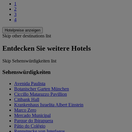
1
2
3
4
Hotelpreise anzeigen
Skip other destinations list
Entdecken Sie weitere Hotels
Skip Sehenswürdigkeiten list
Sehenswürdigkeiten
Avenida Paulista
Botanischer Garten München
Ciccillo Matarazzo Pavillion
Citibank Hall
Krankenhaus Israelita Albert Einstein
Marco Zero
Mercado Municipal
Parque do Ibirapuera
Pátio do Colégio
Rennstrecke von Interlagos