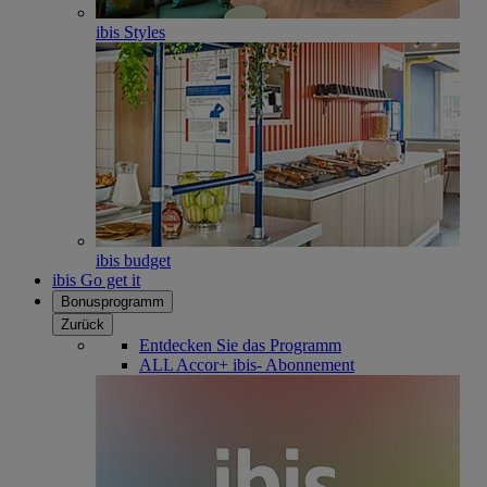
ibis Styles
ibis budget
ibis Go get it
Bonusprogramm
Zurück
Entdecken Sie das Programm
ALL Accor+ ibis- Abonnement