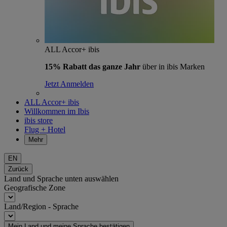
ALL Accor+ ibis
15% Rabatt das ganze Jahr
über in ibis Marken
Jetzt Anmelden
ALL Accor+ ibis
Willkommen im Ibis
ibis store
Flug + Hotel
Mehr
EN
Zurück
Land und Sprache unten auswählen
Geografische Zone
Land/Region - Sprache
Mein Land und meine Sprache bestätigen