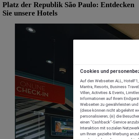
Platz der Republik São Paulo: Entdecken
Sie unsere Hotels
Cookies und personenbe
Auf den Webseiten ALL, HotelF1, I
Mantra, Resorts, Business Travel
Villen, Activities & Events, Limit
Informationen auf Ihrem Endgerät
Webseiten zu gewährleisten und I
(diese können nicht abgelehnt we
personalisieren; (iii) die Besuch
einen "Cashback“-Service anzubie
Interaktion mit sozialen Netzwerke
um Ihnen gezielte Werbung anzub