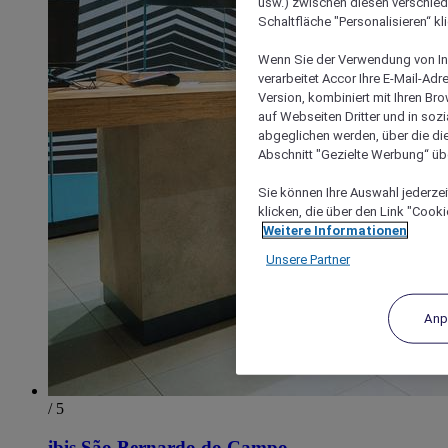
usw.) zwischen diesen verschie
Schaltfläche "Personalisieren“ kl
Wenn Sie der Verwendung von In
verarbeitet Accor Ihre E-Mail-Ad
Version, kombiniert mit Ihren B
auf Webseiten Dritter und in soz
abgeglichen werden, über die die
Abschnitt "Gezielte Werbung“ übe
Sie können Ihre Auswahl jederzei
klicken, die über den Link "Cooki
Weitere Informationen
Unsere Partner
Anp
/ 5
ibis São Bernardo do Campo