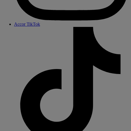
Accor TikTok