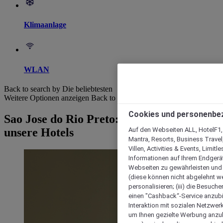
Klimaanlage
WLAN
Back to search by Die beliebtesten
Weitere Optionen anzeigen
Back to search by categories
Cookies und personenbe
Sao Jose do Rio Preto: Entdecken Sie
Auf den Webseiten ALL, HotelF1, I
unsere Hotels
Mantra, Resorts, Business Travel
Villen, Activities & Events, Limit
Informationen auf Ihrem Endgerät
Webseiten zu gewährleisten und I
(diese können nicht abgelehnt we
personalisieren; (iii) die Besuch
einen "Cashback“-Service anzubie
Interaktion mit sozialen Netzwerke
um Ihnen gezielte Werbung anzub