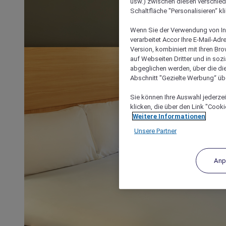
usw.) zwischen diesen verschie
Schaltfläche "Personalisieren“ kl
Wenn Sie der Verwendung von In
verarbeitet Accor Ihre E-Mail-Ad
Version, kombiniert mit Ihren B
auf Webseiten Dritter und in soz
abgeglichen werden, über die die
Abschnitt "Gezielte Werbung“ übe
Sie können Ihre Auswahl jederzei
klicken, die über den Link "Cooki
Weitere Informationen
Unsere Partner
Anp