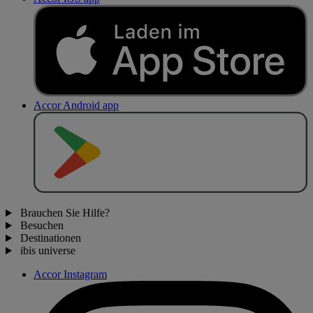
Accor Android app
J
E
T
Z
T
B
E
I
Brauchen Sie Hilfe?
Besuchen
Destinationen
ibis universe
Accor Instagram