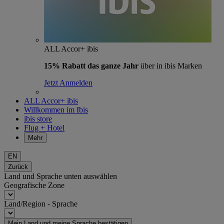
ALL Accor+ ibis
15% Rabatt das ganze Jahr
über in ibis Marken
Jetzt Anmelden
ALL Accor+ ibis
Willkommen im Ibis
ibis store
Flug + Hotel
Mehr
EN
Zurück
Land und Sprache unten auswählen
Geografische Zone
Land/Region - Sprache
Mein Land und meine Sprache bestätigen