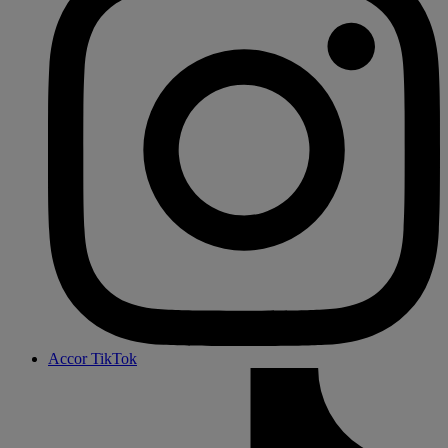
Accor TikTok