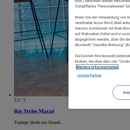
usw.) zwischen diesen verschie
Schaltfläche "Personalisieren“ kl
Wenn Sie der Verwendung von In
verarbeitet Accor Ihre E-Mail-Ad
Version, kombiniert mit Ihren B
auf Webseiten Dritter und in soz
abgeglichen werden, über die die
Abschnitt "Gezielte Werbung“ übe
Sie können Ihre Auswahl jederzei
klicken, die über den Link "Cooki
Weitere Informationen
Unsere Partner
Anp
3.5 / 5
ibis Styles Macaé
Toplage direkt am Strand.