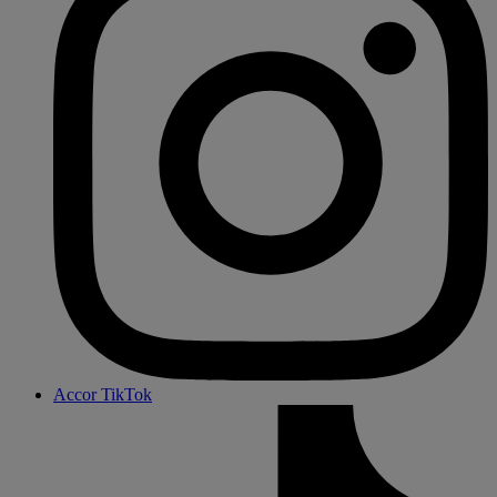
Accor TikTok