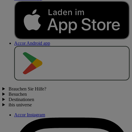
Accor Android app
J
E
T
Z
T
B
E
I
Brauchen Sie Hilfe?
Besuchen
Destinationen
ibis universe
Accor Instagram