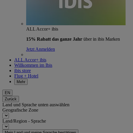
ALL Accor+ ibis
15% Rabatt das ganze Jahr
über in ibis Marken
Jetzt Anmelden
ALL Accor+ ibis
Willkommen im Ibis
ibis store
Flug + Hotel
Mehr
EN
Zurück
Land und Sprache unten auswählen
Geografische Zone
Land/Region - Sprache
Mein Land und meine Sprache bestätigen