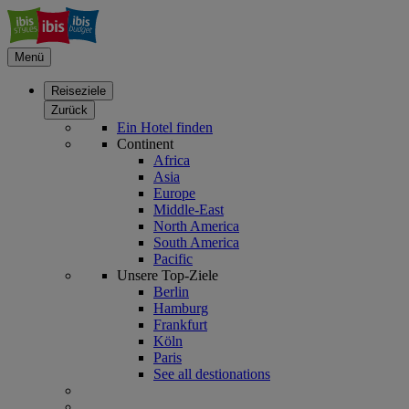
Menü
Reiseziele
Zurück
Ein Hotel finden
Continent
Africa
Asia
Europe
Middle-East
North America
South America
Pacific
Unsere Top-Ziele
Berlin
Hamburg
Frankfurt
Köln
Paris
See all destionations