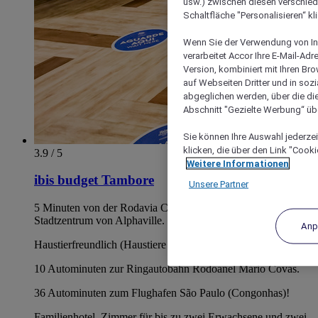
usw.) zwischen diesen verschie
Schaltfläche "Personalisieren“ kl
Wenn Sie der Verwendung von In
verarbeitet Accor Ihre E-Mail-Ad
Version, kombiniert mit Ihren B
auf Webseiten Dritter und in soz
abgeglichen werden, über die die
Abschnitt "Gezielte Werbung“ übe
Sie können Ihre Auswahl jederzei
klicken, die über den Link "Cooki
3.9 / 5
Weitere Informationen
ibis budget Tambore
Unsere Partner
5 Minuten von der Rodavia Castelo Branco, 10 Minuten vom
Stadtzentrum von Alphaville.
Anp
Haustierfreundlich (Haustiere bis 15 kg, gegen Gebühr).
10 Autominuten zur Ringautobahn Rodoanel Mário Covas.
36 Autominuten zum Flughafen São Paulo (Congonhas)!
Familienhotel. Zimmer für bis zu zwei Erwachsene und zwei