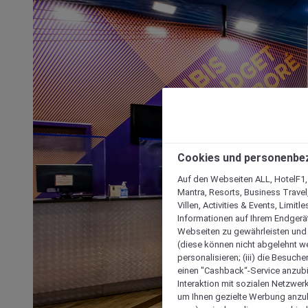
Cookies und personenbe
Auf den Webseiten ALL, HotelF1, I
Mantra, Resorts, Business Travel
Villen, Activities & Events, Limit
Informationen auf Ihrem Endgerät
Webseiten zu gewährleisten und I
(diese können nicht abgelehnt we
personalisieren; (iii) die Besuch
einen "Cashback“-Service anzubie
Interaktion mit sozialen Netzwerke
um Ihnen gezielte Werbung anzub