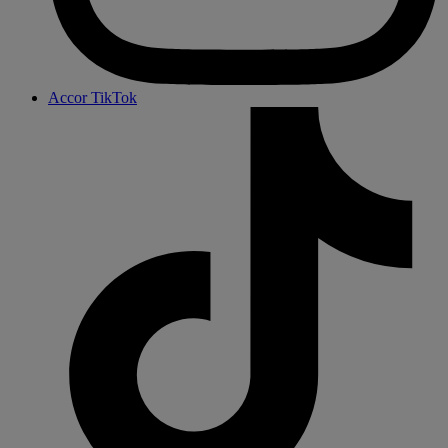
Accor TikTok