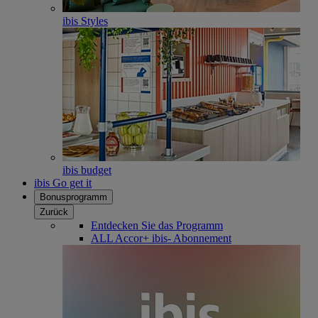
ibis Styles
ibis budget
ibis Go get it
Bonusprogramm
Zurück
Entdecken Sie das Programm
ALL Accor+ ibis- Abonnement