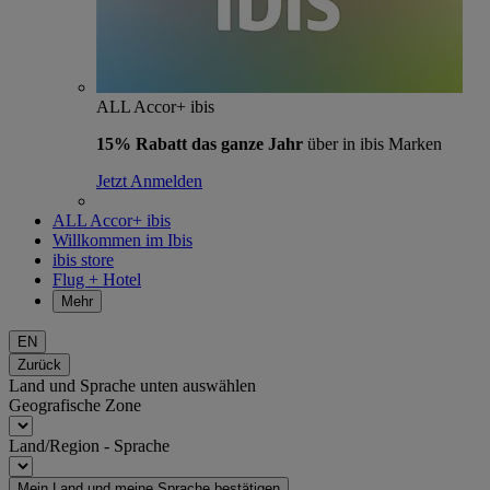
ALL Accor+ ibis
15% Rabatt das ganze Jahr
über in ibis Marken
Jetzt Anmelden
ALL Accor+ ibis
Willkommen im Ibis
ibis store
Flug + Hotel
Mehr
EN
Zurück
Land und Sprache unten auswählen
Geografische Zone
Land/Region - Sprache
Mein Land und meine Sprache bestätigen