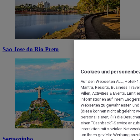
Sao Jose do Rio Preto
Cookies und personenbe
Auf den Webseiten ALL, HotelF1, I
Mantra, Resorts, Business Travel
Villen, Activities & Events, Limit
Informationen auf Ihrem Endgerät
Webseiten zu gewährleisten und I
(diese können nicht abgelehnt we
personalisieren; (iii) die Besuch
einen "Cashback“-Service anzubie
Interaktion mit sozialen Netzwerke
um Ihnen gezielte Werbung anzub
Sertaozinho