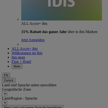
ALL Accor+ ibis
15% Rabatt das ganze Jahr
über in ibis Marken
Jetzt Anmelden
ALL Accor+ ibis
Willkommen im Ibis
ibis store
Flug + Hotel
Mehr
EN
Zurück
Land und Sprache unten auswählen
Geografische Zone
Land/Region - Sprache
Mein Land und meine Sprache bestätigen