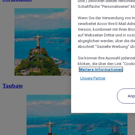
usw.) zwischen diesen verschie
Schaltfläche "Personalisieren“ kl
Wenn Sie der Verwendung von In
verarbeitet Accor Ihre E-Mail-Ad
Version, kombiniert mit Ihren B
auf Webseiten Dritter und in soz
abgeglichen werden, über die die
Abschnitt "Gezielte Werbung“ übe
Sie können Ihre Auswahl jederzei
klicken, die über den Link "Cooki
Weitere Informationen
Unsere Partner
Taubate
Anp