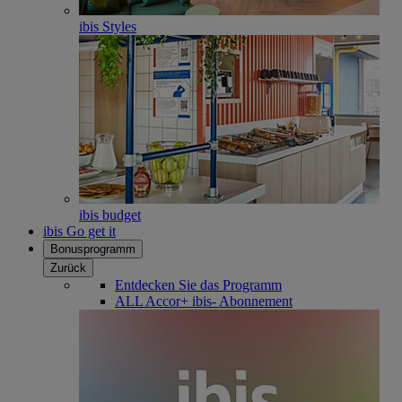
ibis Styles
ibis budget
ibis Go get it
Bonusprogramm
Zurück
Entdecken Sie das Programm
ALL Accor+ ibis- Abonnement