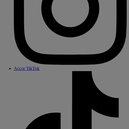
Accor TikTok