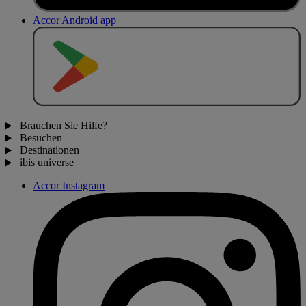
Accor Android app
J
E
T
Z
T
B
E
I
Brauchen Sie Hilfe?
Besuchen
Destinationen
ibis universe
Accor Instagram