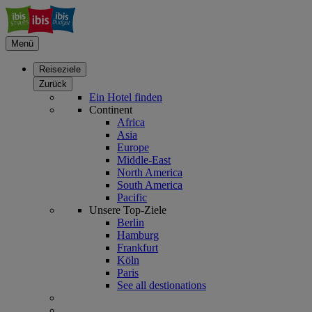
Menü
Reiseziele
Zurück
Ein Hotel finden
Continent
Africa
Asia
Europe
Middle-East
North America
South America
Pacific
Unsere Top-Ziele
Berlin
Hamburg
Frankfurt
Köln
Paris
See all destionations