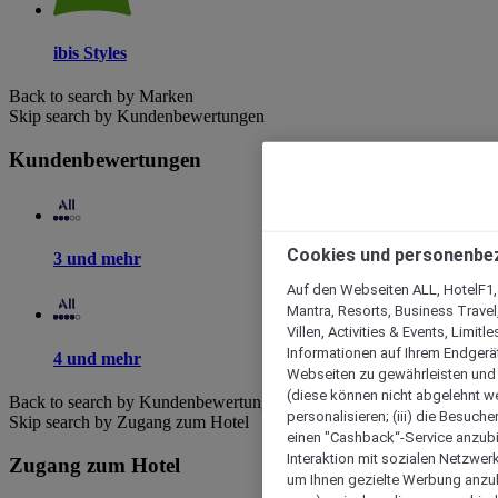
ibis Styles
Back to search by Marken
Skip search by Kundenbewertungen
Kundenbewertungen
Cookies und personenbe
3 und mehr
Auf den Webseiten ALL, HotelF1, I
Mantra, Resorts, Business Travel
Villen, Activities & Events, Limit
Informationen auf Ihrem Endgerät
4 und mehr
Webseiten zu gewährleisten und I
(diese können nicht abgelehnt we
Back to search by Kundenbewertungen
personalisieren; (iii) die Besuch
Skip search by Zugang zum Hotel
einen "Cashback“-Service anzubie
Interaktion mit sozialen Netzwerke
Zugang zum Hotel
um Ihnen gezielte Werbung anzub