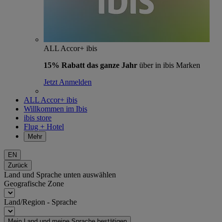
ALL Accor+ ibis
15% Rabatt das ganze Jahr
über in ibis Marken
Jetzt Anmelden
ALL Accor+ ibis
Willkommen im Ibis
ibis store
Flug + Hotel
Mehr
EN
Zurück
Land und Sprache unten auswählen
Geografische Zone
Land/Region - Sprache
Mein Land und meine Sprache bestätigen