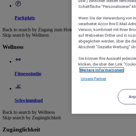
usw.) zwischen diesen verschie
Schaltfläche "Personalisieren“ kl
Parkplatz
Wenn Sie der Verwendung von In
verarbeitet Accor Ihre E-Mail-Ad
Back to search by Zugang zum Hotel
Version, kombiniert mit Ihren B
Skip search by Wellness
auf Webseiten Dritter und in soz
abgeglichen werden, über die die
Wellness
Abschnitt "Gezielte Werbung“ übe
Sie können Ihre Auswahl jederzei
klicken, die über den Link "Cooki
Weitere Informationen
Fitnessstudio
Unsere Partner
Anp
Schwimmbad
Back to search by Wellness
Skip search by Zugänglichkeit
Zugänglichkeit