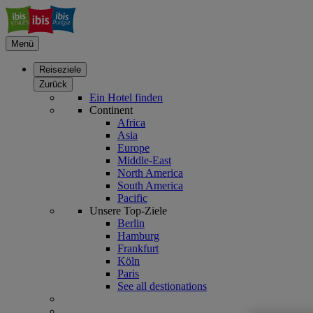
Menü
Reiseziele
Zurück
Ein Hotel finden
Continent
Africa
Asia
Europe
Middle-East
North America
South America
Pacific
Unsere Top-Ziele
Berlin
Hamburg
Frankfurt
Köln
Paris
See all destionations