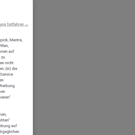
ng fortfahren →
npick, Mantra,
llen,
onen auf
 zu
en nicht
; (iii) die
-Service
len
e Werbung
sen
ieren“
men,
shten“
erbung auf
abgeglichen