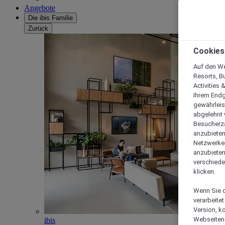
Angebote
Die ibis Familie
Zurück
Cookies
Auf den We
Resorts, B
Activities 
Ihrem Endg
gewährleis
abgelehnt w
Besucherza
anzubieten,
Netzwerken 
anzubieten
verschiede
klicken.
Wenn Sie d
verarbeite
Version, k
Webseiten 
ibis