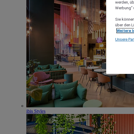
werden, üb
Werbung“ ü
Sie können 
über den L
Weitere 
Unsere Par
ibis Styles