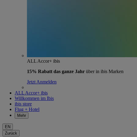
ALL Accor+ ibis
15% Rabatt das ganze Jahr
über in ibis Marken
Jetzt Anmelden
ALL Accor+ ibis
Willkommen im Ibis
ibis store
Flug + Hotel
Mehr
EN
Zurück