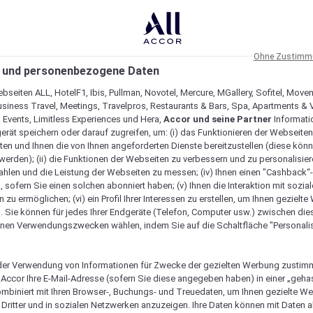
Ohne Zustimmu
 und personenbezogene Daten
bseiten ALL, HotelF1, Ibis, Pullman, Novotel, Mercure, MGallery, Sofitel, Move
usiness Travel, Meetings, Travelpros, Restaurants & Bars, Spa, Apartments & Vi
& Events, Limitless Experiences und Hera,
Accor und seine Partner
Informati
erät speichern oder darauf zugreifen, um: (i) das Funktionieren der Webseiten
ten und Ihnen die von Ihnen angeforderten Dienste bereitzustellen (diese könn
erden); (ii) die Funktionen der Webseiten zu verbessern und zu personalisieren
hlen und die Leistung der Webseiten zu messen; (iv) Ihnen einen "Cashback“
 sofern Sie einen solchen abonniert haben; (v) Ihnen die Interaktion mit sozia
zu ermöglichen; (vi) ein Profil Ihrer Interessen zu erstellen, um Ihnen gezielt
. Sie können für jedes Ihrer Endgeräte (Telefon, Computer usw.) zwischen die
nen Verwendungszwecken wählen, indem Sie auf die Schaltfläche "Personalis
er Verwendung von Informationen für Zwecke der gezielten Werbung zustim
t Accor Ihre E-Mail-Adresse (sofern Sie diese angegeben haben) in einer „geha
ombiniert mit Ihren Browser-, Buchungs- und Treuedaten, um Ihnen gezielte W
Dritter und in sozialen Netzwerken anzuzeigen. Ihre Daten können mit Daten 