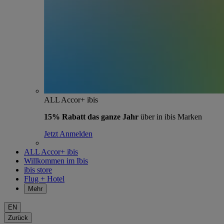
ALL Accor+ ibis
15% Rabatt das ganze Jahr
über in ibis Marken
Jetzt Anmelden
ALL Accor+ ibis
Willkommen im Ibis
ibis store
Flug + Hotel
Mehr
EN
Zurück