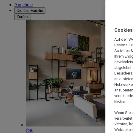
Angebote
Die ibis Familie
Zurück
Cookies
Auf den We
Resorts, B
Activities 
Ihrem Endg
gewährleis
abgelehnt w
Besucherza
anzubieten,
Netzwerken 
anzubieten
verschiede
klicken.
Wenn Sie d
verarbeite
Version, k
Webseiten 
ibis