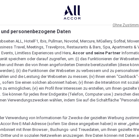
Ohne Zustimmu
 und personenbezogene Daten
bseiten ALL, HotelF1, Ibis, Pullman, Novotel, Mercure, MGallery, Sofitel, Move
usiness Travel, Meetings, Travelpros, Restaurants & Bars, Spa, Apartments & Vi
& Events, Limitless Experiences und Hera,
Accor und seine Partner
Informati
erät speichern oder darauf zugreifen, um: (i) das Funktionieren der Webseiten
ten und Ihnen die von Ihnen angeforderten Dienste bereitzustellen (diese könn
erden); (ii) die Funktionen der Webseiten zu verbessern und zu personalisieren
hlen und die Leistung der Webseiten zu messen; (iv) Ihnen einen "Cashback“
 sofern Sie einen solchen abonniert haben; (v) Ihnen die Interaktion mit sozia
zu ermöglichen; (vi) ein Profil Ihrer Interessen zu erstellen, um Ihnen gezielt
. Sie können für jedes Ihrer Endgeräte (Telefon, Computer usw.) zwischen die
nen Verwendungszwecken wählen, indem Sie auf die Schaltfläche "Personalis
er Verwendung von Informationen für Zwecke der gezielten Werbung zustim
t Accor Ihre E-Mail-Adresse (sofern Sie diese angegeben haben) in einer „geha
ombiniert mit Ihren Browser-, Buchungs- und Treuedaten, um Ihnen gezielte W
Dritter und in sozialen Netzwerken anzuzeigen. Ihre Daten können mit Daten 