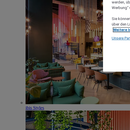
werden, üb
Werbung“ ü
Sie können 
über den L
Weitere 
Unsere Par
ibis Styles