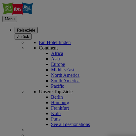
Menü
Reiseziele
Zurück
Ein Hotel finden
Continent
Africa
Asia
Europe
Middle-East
North America
South America
Pacific
Unsere Top-Ziele
Berlin
Hamburg
Frankfurt
Köln
Paris
See all destionations