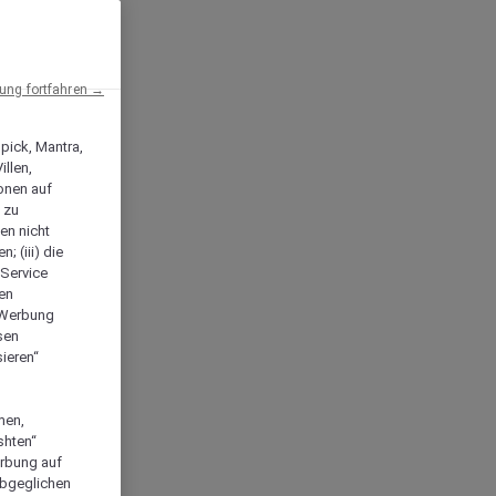
ng fortfahren →
npick, Mantra,
llen,
onen auf
 zu
en nicht
; (iii) die
-Service
len
e Werbung
sen
ieren“
men,
shten“
erbung auf
abgeglichen