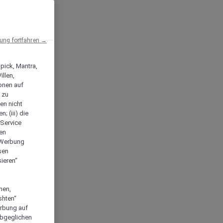
ng fortfahren →
npick, Mantra,
llen,
onen auf
 zu
en nicht
; (iii) die
-Service
len
e Werbung
sen
ieren“
men,
shten“
erbung auf
abgeglichen