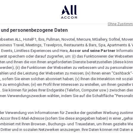
Ohne Zustimmu
 und personenbezogene Daten
bseiten ALL, HotelF1, Ibis, Pullman, Novotel, Mercure, MGallery, Sofitel, Move
usiness Travel, Meetings, Travelpros, Restaurants & Bars, Spa, Apartments & Vi
& Events, Limitless Experiences und Hera,
Accor und seine Partner
Informati
erät speichern oder darauf zugreifen, um: (i) das Funktionieren der Webseiten
ten und Ihnen die von Ihnen angeforderten Dienste bereitzustellen (diese könn
erden); (ii) die Funktionen der Webseiten zu verbessern und zu personalisieren
hlen und die Leistung der Webseiten zu messen; (iv) Ihnen einen "Cashback“
 sofern Sie einen solchen abonniert haben; (v) Ihnen die Interaktion mit sozia
zu ermöglichen; (vi) ein Profil Ihrer Interessen zu erstellen, um Ihnen gezielt
. Sie können für jedes Ihrer Endgeräte (Telefon, Computer usw.) zwischen die
nen Verwendungszwecken wählen, indem Sie auf die Schaltfläche "Personalis
er Verwendung von Informationen für Zwecke der gezielten Werbung zustim
t Accor Ihre E-Mail-Adresse (sofern Sie diese angegeben haben) in einer „geha
ombiniert mit Ihren Browser-, Buchungs- und Treuedaten, um Ihnen gezielte W
Dritter und in sozialen Netzwerken anzuzeigen. Ihre Daten können mit Daten 