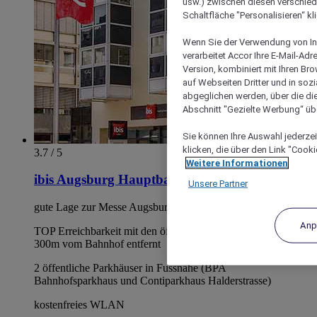
usw.) zwischen diesen verschie
Schaltfläche "Personalisieren“ kl
Wenn Sie der Verwendung von In
verarbeitet Accor Ihre E-Mail-Ad
Version, kombiniert mit Ihren B
auf Webseiten Dritter und in soz
abgeglichen werden, über die die
Abschnitt "Gezielte Werbung“ übe
Sie können Ihre Auswahl jederzei
klicken, die über den Link "Cooki
3.7 / 5
Weitere Informationen
ibis Augsburg Hauptbahnhof
Unsere Partner
gute Lage zur Messe Augsburg
Anp
TOP Erreichbarkeit mit den öffentlichen Verkehrsmitteln.
300m vom Bahnhof entfernt
2 öffentliche Parkhäuser in Fussnähe (BPA
Bahnhofsparkhaus und Contiparkhaus Halderstrasse)
kostenfreies WLAN