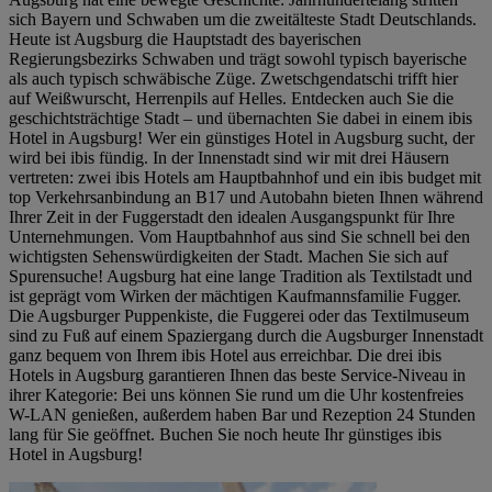
sich Bayern und Schwaben um die zweitälteste Stadt Deutschlands.
Heute ist Augsburg die Hauptstadt des bayerischen
Regierungsbezirks Schwaben und trägt sowohl typisch bayerische
als auch typisch schwäbische Züge. Zwetschgendatschi trifft hier
auf Weißwurscht, Herrenpils auf Helles. Entdecken auch Sie die
geschichtsträchtige Stadt – und übernachten Sie dabei in einem ibis
Hotel in Augsburg! Wer ein günstiges Hotel in Augsburg sucht, der
wird bei ibis fündig. In der Innenstadt sind wir mit drei Häusern
vertreten: zwei ibis Hotels am Hauptbahnhof und ein ibis budget mit
top Verkehrsanbindung an B17 und Autobahn bieten Ihnen während
Ihrer Zeit in der Fuggerstadt den idealen Ausgangspunkt für Ihre
Unternehmungen. Vom Hauptbahnhof aus sind Sie schnell bei den
wichtigsten Sehenswürdigkeiten der Stadt. Machen Sie sich auf
Spurensuche! Augsburg hat eine lange Tradition als Textilstadt und
ist geprägt vom Wirken der mächtigen Kaufmannsfamilie Fugger.
Die Augsburger Puppenkiste, die Fuggerei oder das Textilmuseum
sind zu Fuß auf einem Spaziergang durch die Augsburger Innenstadt
ganz bequem von Ihrem ibis Hotel aus erreichbar. Die drei ibis
Hotels in Augsburg garantieren Ihnen das beste Service-Niveau in
ihrer Kategorie: Bei uns können Sie rund um die Uhr kostenfreies
W-LAN genießen, außerdem haben Bar und Rezeption 24 Stunden
lang für Sie geöffnet. Buchen Sie noch heute Ihr günstiges ibis
Hotel in Augsburg!