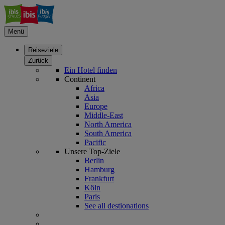
Menü
Reiseziele
Zurück
Ein Hotel finden
Continent
Africa
Asia
Europe
Middle-East
North America
South America
Pacific
Unsere Top-Ziele
Berlin
Hamburg
Frankfurt
Köln
Paris
See all destionations