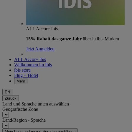
ALL Accor+ ibis
15% Rabatt das ganze Jahr
über in ibis Marken
Jetzt Anmelden
ALL Accor+ ibis
Willkommen im Ibis
ibis store
Flug + Hotel
Mehr
EN
Zurück
Land und Sprache unten auswählen
Geografische Zone
Land/Region - Sprache
Mein Land und meine Sprache bestätigen