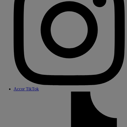
Accor TikTok