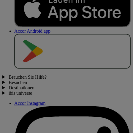
Accor Android app
J
E
T
Z
T
B
E
I
Brauchen Sie Hilfe?
Besuchen
Destinationen
ibis universe
Accor Instagram