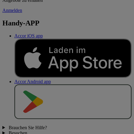
Angebote zu erhalten
Anmelden
Handy-APP
Accor iOS app
Accor Android app
J
E
T
Z
T
B
E
I
Brauchen Sie Hilfe?
Besuchen