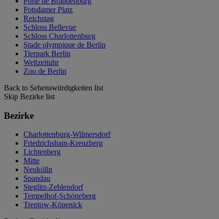
Porte de Brandebourg
Potsdamer Platz
Reichstag
Schloss Bellevue
Schloss Charlottenburg
Stade olympique de Berlin
Tierpark Berlin
Weltzeituhr
Zoo de Berlin
Back to Sehenswürdigkeiten list
Skip Bezirke list
Bezirke
Charlottenburg-Wilmersdorf
Friedrichshain-Kreuzberg
Lichtenberg
Mitte
Neukölln
Spandau
Steglitz-Zehlendorf
Tempelhof-Schöneberg
Treptow-Köpenick