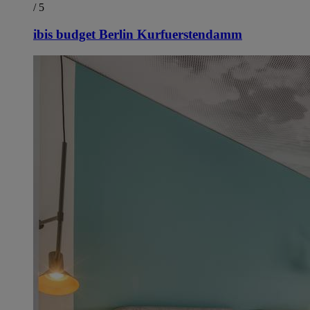
/ 5
ibis budget Berlin Kurfuerstendamm