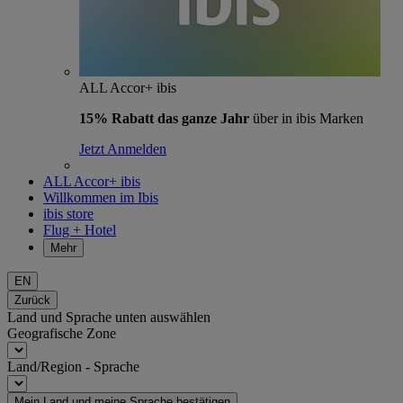
ALL Accor+ ibis
15% Rabatt das ganze Jahr
über in ibis Marken
Jetzt Anmelden
ALL Accor+ ibis
Willkommen im Ibis
ibis store
Flug + Hotel
Mehr
EN
Zurück
Land und Sprache unten auswählen
Geografische Zone
Land/Region - Sprache
Mein Land und meine Sprache bestätigen