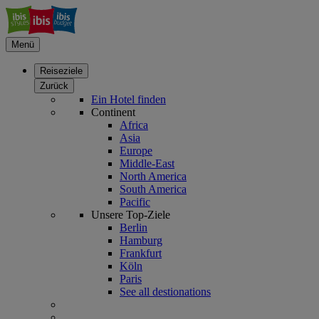
Menü
Reiseziele
Zurück
Ein Hotel finden
Continent
Africa
Asia
Europe
Middle-East
North America
South America
Pacific
Unsere Top-Ziele
Berlin
Hamburg
Frankfurt
Köln
Paris
See all destionations