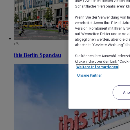
usw.) zwischen diesen verschie
Schaltfläche "Personalisieren“ kl
Wenn Sie der Verwendung von In
verarbeitet Accor Ihre E-Mail-Ad
Version, kombiniert mit Ihren B
auf Webseiten Dritter und in soz
abgeglichen werden, über die die
/ 5
Abschnitt "Gezielte Werbung“ übe
ibis Berlin Spandau
Sie können Ihre Auswahl jederzei
klicken, die über den Link "Cooki
Weitere Informationen
Unsere Partner
Anp