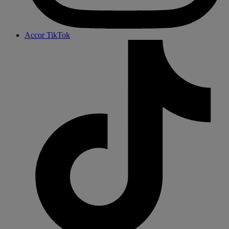
Accor TikTok