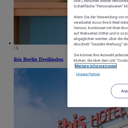
usw.) zwischen diesen verschie
Schaltfläche "Personalisieren“ kl
Wenn Sie der Verwendung von In
verarbeitet Accor Ihre E-Mail-Ad
Version, kombiniert mit Ihren B
auf Webseiten Dritter und in soz
abgeglichen werden, über die die
Abschnitt "Gezielte Werbung“ übe
/ 5
Sie können Ihre Auswahl jederzei
ibis Berlin Dreilinden
klicken, die über den Link "Cooki
Weitere Informationen
Unsere Partner
Anp