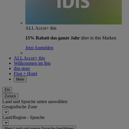
ALL Accor+ ibis
15% Rabatt das ganze Jahr
über in ibis Marken
Jetzt Anmelden
ALL Accor+ ibis
Willkommen im Ibis
ibis store
Flug + Hotel
Mehr
EN
Zurück
Land und Sprache unten auswählen
Geografische Zone
Land/Region - Sprache
Mein Land und meine Sprache bestätigen