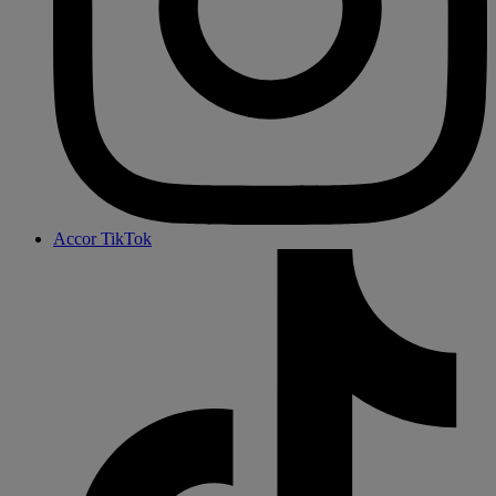
Accor TikTok