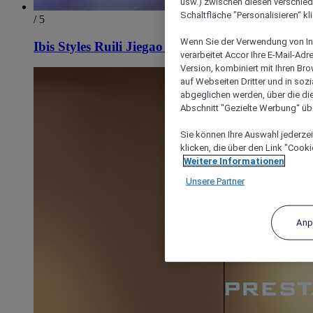
usw.) zwischen diesen verschie
Schaltfläche "Personalisieren“ kl
/ 5
Wenn Sie der Verwendung von In
Ibis Styles Ruili Jiegao Hotel
verarbeitet Accor Ihre E-Mail-Ad
Version, kombiniert mit Ihren B
auf Webseiten Dritter und in soz
abgeglichen werden, über die die
Abschnitt "Gezielte Werbung“ übe
Sie können Ihre Auswahl jederzei
klicken, die über den Link "Cooki
Weitere Informationen
Unsere Partner
Anp