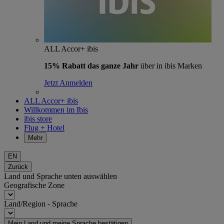
ALL Accor+ ibis
15% Rabatt das ganze Jahr
über in ibis Marken
Jetzt Anmelden
ALL Accor+ ibis
Willkommen im Ibis
ibis store
Flug + Hotel
Mehr
EN
Zurück
Land und Sprache unten auswählen
Geografische Zone
Land/Region - Sprache
Mein Land und meine Sprache bestätigen