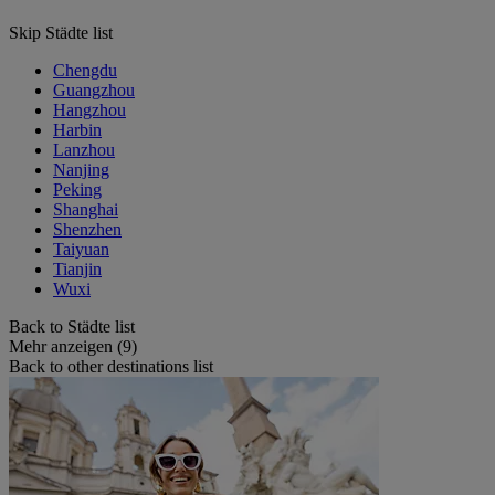
Skip Städte list
Chengdu
Guangzhou
Hangzhou
Harbin
Lanzhou
Nanjing
Peking
Shanghai
Shenzhen
Taiyuan
Tianjin
Wuxi
Back to Städte list
Mehr anzeigen (9)
Back to other destinations list