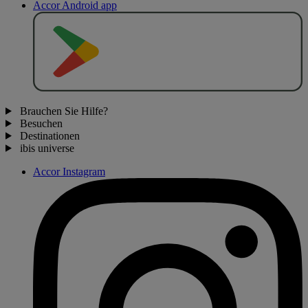
Accor Android app
J
E
T
Z
T
B
E
I
Brauchen Sie Hilfe?
Besuchen
Destinationen
ibis universe
Accor Instagram