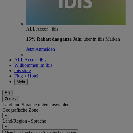
ALL Accor+ ibis
15% Rabatt das ganze Jahr
über in ibis Marken
Jetzt Anmelden
ALL Accor+ ibis
Willkommen im Ibis
ibis store
Flug + Hotel
Mehr
EN
Zurück
Land und Sprache unten auswählen
Geografische Zone
Land/Region - Sprache
Mein Land und meine Sprache bestätigen