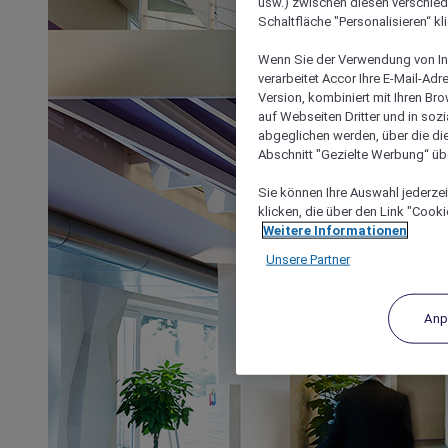
usw.) zwischen diesen verschie
Schaltfläche "Personalisieren“ kl
Wenn Sie der Verwendung von In
verarbeitet Accor Ihre E-Mail-Ad
Version, kombiniert mit Ihren B
auf Webseiten Dritter und in soz
abgeglichen werden, über die die
Abschnitt "Gezielte Werbung“ übe
Sie können Ihre Auswahl jederzei
klicken, die über den Link "Cooki
Weitere Informationen
Unsere Partner
Anp