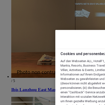
Cookies und personenbe
Auf den Webseiten ALL, HotelF1, I
Mantra, Resorts, Business Travel
Villen, Activities & Events, Limit
Informationen auf Ihrem Endgerät
Webseiten zu gewährleisten und I
/ 5
(diese können nicht abgelehnt we
personalisieren; (iii) die Besuch
Ibis Lanzhou East Market Hotel
einen "Cashback“-Service anzubie
Interaktion mit sozialen Netzwerke
um Ihnen gezielte Werbung anzub