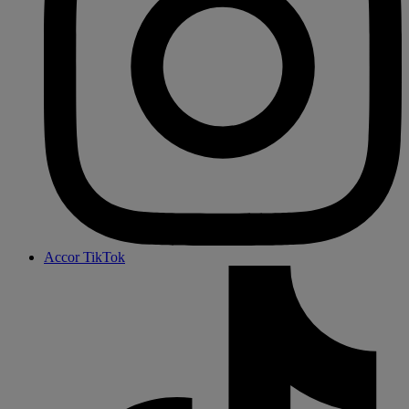
Accor TikTok