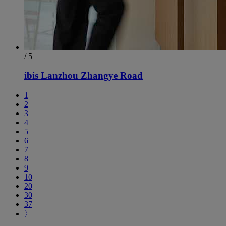
/ 5
ibis Lanzhou Zhangye Road
1
2
3
4
5
6
7
8
9
10
20
30
37
〉