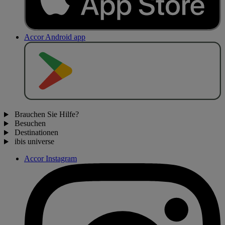
Accor Android app
J
E
T
Z
T
B
E
I
Brauchen Sie Hilfe?
Besuchen
Destinationen
ibis universe
Accor Instagram