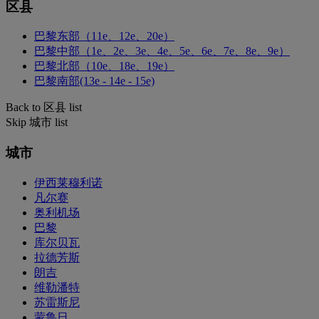
区县
巴黎东部（11e、12e、20e）
巴黎中部（1e、2e、3e、4e、5e、6e、7e、8e、9e）
巴黎北部（10e、18e、19e）
巴黎南部(13e - 14e - 15e)
Back to 区县 list
Skip 城市 list
城市
伊西莱穆利诺
凡尔赛
奥利机场
巴黎
库尔贝瓦
拉德芳斯
朗吉
维勒潘特
苏雷斯尼
蒙鲁日