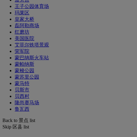
王子公园体育场
玛莱区
皇家大桥
磊阿勒商场
红磨坊
美国医院
艾菲尔铁塔景观
荣军院
蒙巴纳斯火车站
蒙帕纳斯
蒙梭公园
蒙苏里公园
蒙马特
贝斯市
贝西村
隆尚赛马场
鲁瓦西
Back to 景点 list
Skip 区县 list