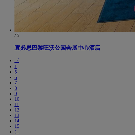
/ 5
宜必思巴黎旺沃公园会展中心酒店
〈
1
5
6
7
8
9
10
11
12
13
14
15
〉