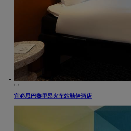
/ 5
宜必思巴黎里昂火车站勒伊酒店