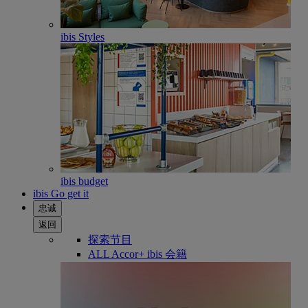
ibis Styles
ibis budget
ibis Go get it
忠诚
返回
探索节目
ALL Accor+ ibis 会籍