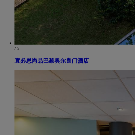
/ 5
宜必思尚品巴黎奥尔良门酒店