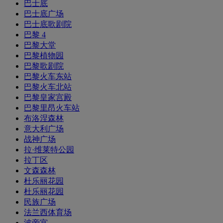
巴士底
巴士底广场
巴士底歌剧院
巴黎 4
巴黎大堂
巴黎植物园
巴黎歌剧院
巴黎火车东站
巴黎火车北站
巴黎皇家宫殿
巴黎里昂火车站
布洛涅森林
意大利广场
战神广场
拉·维莱特公园
拉丁区
文森森林
杜乐丽花园
杜乐丽花园
民族广场
法兰西体育场
波旁宫