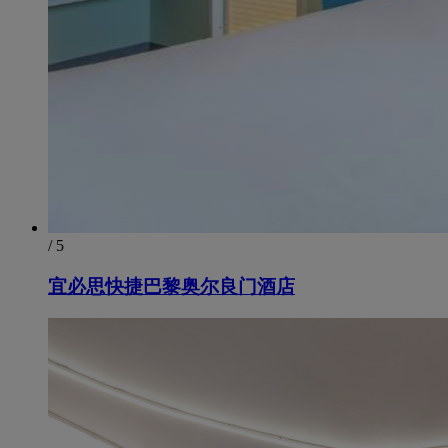
/ 5
宜必思快捷巴黎奥尔良门酒店