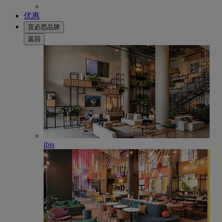
优惠
宜必思品牌
返回
ibis