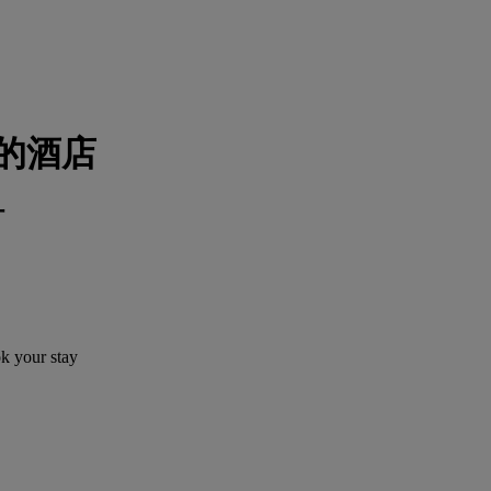
的酒店
订
ok your stay