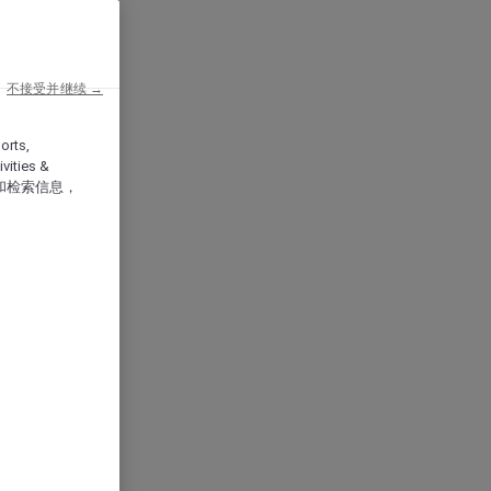
不接受并继续 →
orts,
vities &
和检索信息，