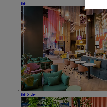
ibis
ibis Styles