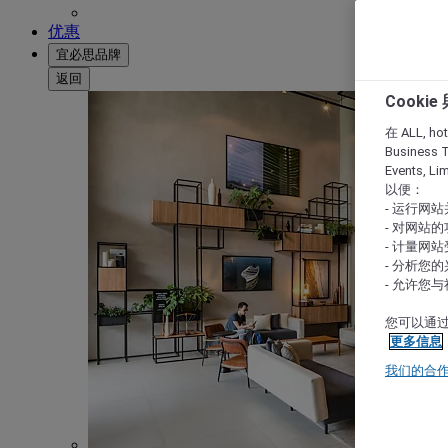
优惠
宜必思品牌
返回
Cooki
在 ALL, hote
Business T
Events, L
以便：
- 运行网
- 对网站
- 计量网
- 分析您
- 允许您
您可以通过
更多信息
我们的合