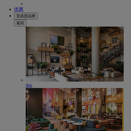
优惠
宜必思品牌
返回
ibis