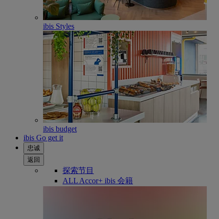
ibis Styles
ibis budget
ibis Go get it
忠诚
返回
探索节目
ALL Accor+ ibis 会籍