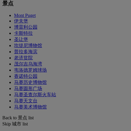
景点
Mont Puget
伊夫堡
博雷利公园
卡斯特拉
圣让堡
坎缇尼博物馆
普拉多海滨
老济贫院
茂尔吉乌海湾
韦洛德罗姆球场
香诺特公园
马赛历史博物馆
马赛圆形广场
马赛圣查尔斯火车站
马赛天文台
马赛美术博物馆
Back to 景点 list
Skip 城市 list