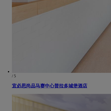
/ 5
宜必思尚品马赛中心普拉多城堡酒店