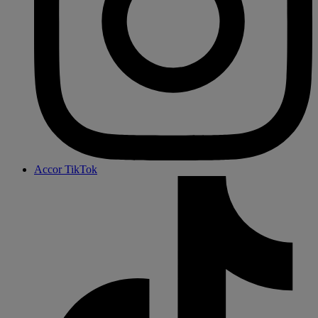
Accor TikTok