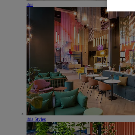
ibis
ibis Styles