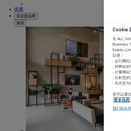
优惠
宜必思品牌
返回
Cooki
在 ALL, hote
Business T
Events, L
以便：
- 运行网
- 对网站
- 计量网
- 分析您
- 允许您
您可以通过
更多信息
我们的合