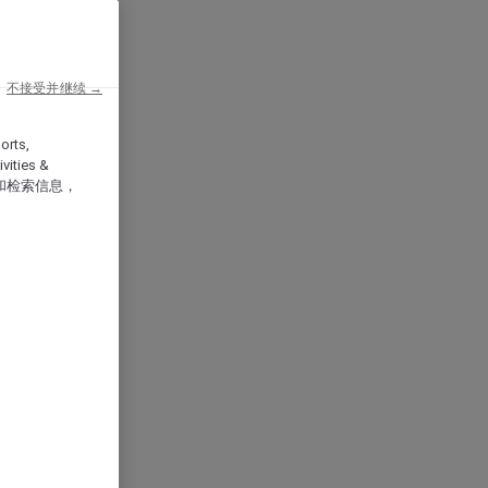
不接受并继续 →
orts,
vities &
和检索信息，