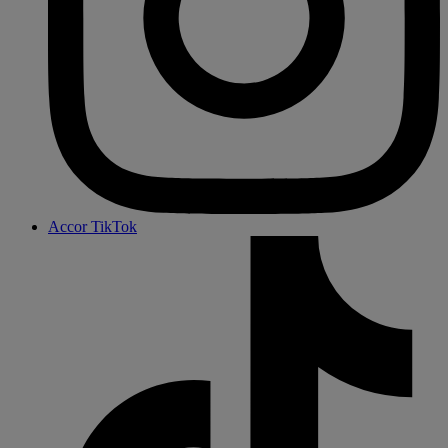
Accor TikTok