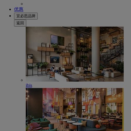
优惠
宜必思品牌
返回
ibis