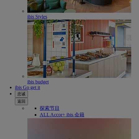
ibis Styles
ibis budget
ibis Go get it
忠诚
返回
探索节目
ALL Accor+ ibis 会籍