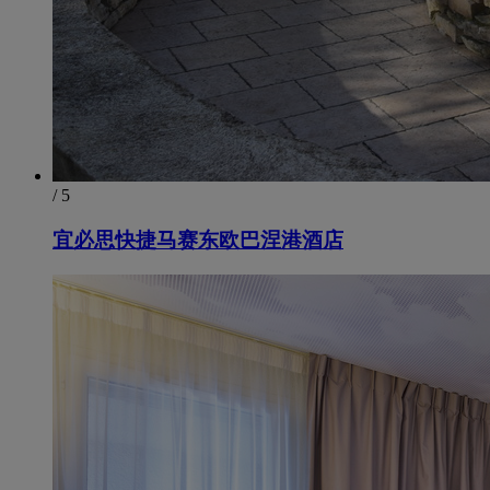
/ 5
宜必思快捷马赛东欧巴涅港酒店