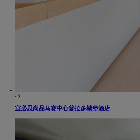
/ 5
宜必思尚品马赛中心普拉多城堡酒店