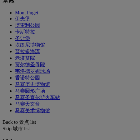
Mont Puget
伊夫堡
博雷利公园
卡斯特拉
圣让堡
坎缇尼博物馆
普拉多海滨
老济贫院
贾尔德圣母院
韦洛德罗姆球场
香诺特公园
马赛历史博物馆
马赛圆形广场
马赛圣查尔斯火车站
马赛天文台
马赛美术博物馆
Back to 景点 list
Skip 城市 list