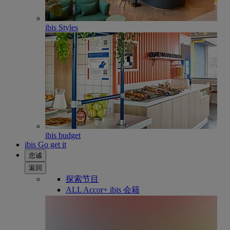
ibis Styles
ibis budget
ibis Go get it
忠诚
返回
探索节目
ALL Accor+ ibis 会籍