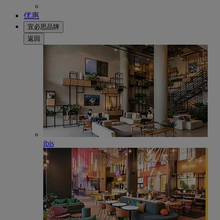
优惠
宜必思品牌
返回
ibis