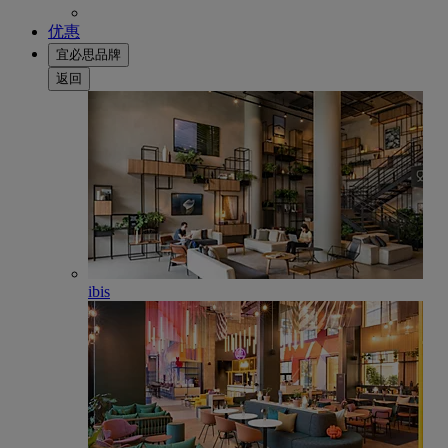
优惠
宜必思品牌
返回
ibis