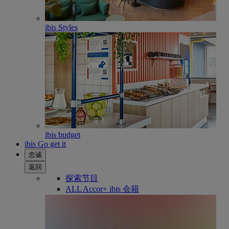
ibis Styles
ibis budget
ibis Go get it
忠诚
返回
探索节目
ALL Accor+ ibis 会籍