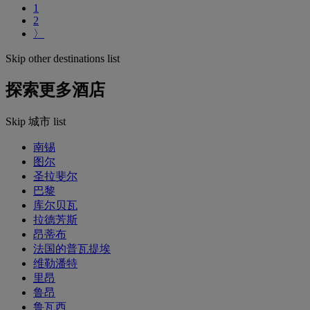
1
2
〉
Skip other destinations list
探索更多酒店
Skip 城市 list
南锡
图尔
圣拉斐尔
巴黎
库尔贝瓦
拉德芳斯
昂蒂布
法国的普瓦提埃
维勒潘特
里昂
鲁昂
鲁瓦西