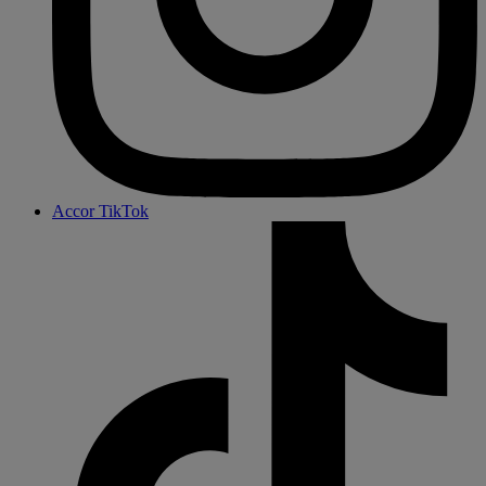
Accor TikTok