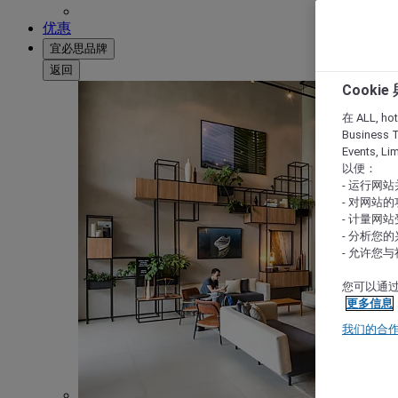
优惠
宜必思品牌
返回
Cooki
在 ALL, hote
Business T
Events, L
以便：
- 运行网
- 对网站
- 计量网
- 分析您
- 允许您
您可以通过
更多信息
我们的合