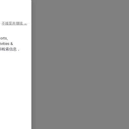
不接受并继续 →
orts,
vities &
和检索信息，