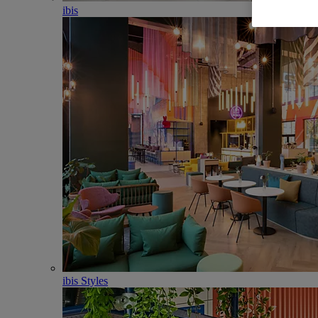
ibis
ibis Styles