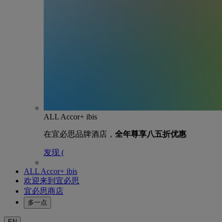
ALL Accor+ ibis
在宜必思品牌酒店，
全年尊享八五折优惠
发现 (
ALL Accor+ ibis
欢迎来到宜必思
宜必思商店
多一点
EN