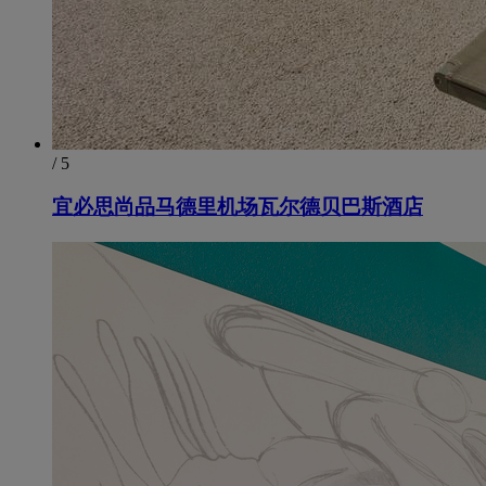
/ 5
宜必思尚品马德里机场瓦尔德贝巴斯酒店