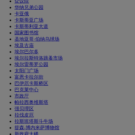
众议院
华纳兄弟公园
卡亚俄
卡斯蒂亚广场
卡斯蒂利亚大道
国家图书馆
圣地亚哥·伯纳乌球场
埃及古庙
埃尔巴尔多
埃尔拉斯特洛跳蚤市场
埃尔雷蒂罗公园
太阳门广场
富恩卡拉尔街
巴伊厄卡斯桥区
巴克莱中心
市政厅
帕拉西奥维斯塔
强贝理区
拉伐皮厄
拉斯班塔斯斗牛场
提森-博内米萨博物馆
新政府大楼