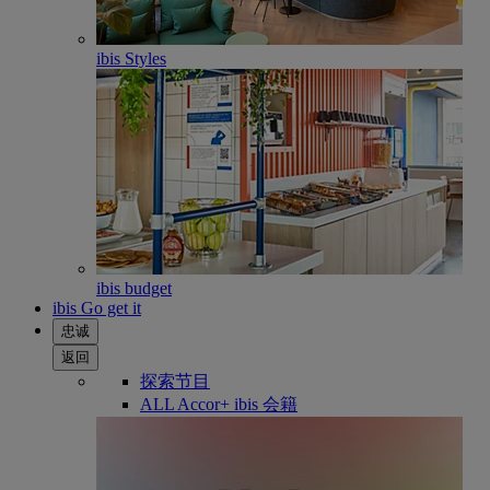
ibis Styles
ibis budget
ibis Go get it
忠诚
返回
探索节目
ALL Accor+ ibis 会籍