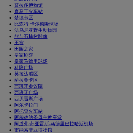
普拉多博物馆
查马丁火车站
楚埃卡区
比森特·卡尔德隆球场
法乌尼亚野生动物园
熊与石楠树雕像
王宫
田园之家
皇家剧院
皇家马德里球场
科隆广场
莫拉达腊区
萨拉曼卡区
西班牙参议院
西班牙广场
西贝雷斯广场
阿尔卡拉门
阿托查火车站
阿穆德纳圣母主教座堂
阿道弗·苏亚雷斯-马德里巴拉哈斯机场
雷纳索非亚博物馆