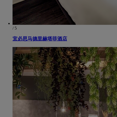
/ 5
宜必思马德里赫塔菲酒店