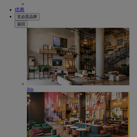
优惠
宜必思品牌
返回
ibis