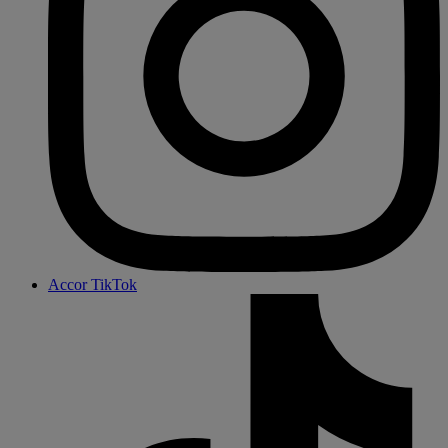
Accor TikTok