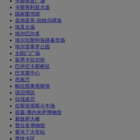
卡斯蒂亚广场
卡斯蒂利亚大道
国家图书馆
圣地亚哥·伯纳乌球场
埃及古庙
埃尔巴尔多
埃尔拉斯特洛跳蚤市场
埃尔雷蒂罗公园
太阳门广场
富恩卡拉尔街
巴伊厄卡斯桥区
巴克莱中心
市政厅
帕拉西奥维斯塔
强贝理区
拉伐皮厄
拉斯班塔斯斗牛场
提森-博内米萨博物馆
新政府大楼
普拉多博物馆
查马丁火车站
楚埃卡区