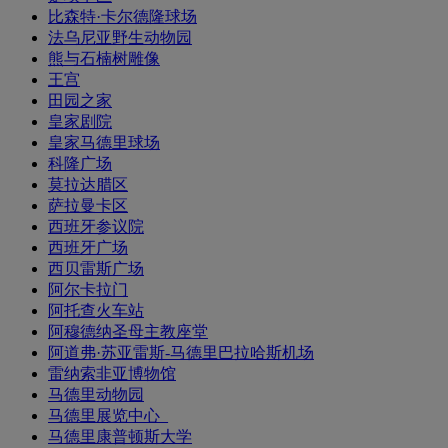
比森特·卡尔德隆球场
法乌尼亚野生动物园
熊与石楠树雕像
王宫
田园之家
皇家剧院
皇家马德里球场
科隆广场
莫拉达腊区
萨拉曼卡区
西班牙参议院
西班牙广场
西贝雷斯广场
阿尔卡拉门
阿托查火车站
阿穆德纳圣母主教座堂
阿道弗·苏亚雷斯-马德里巴拉哈斯机场
雷纳索非亚博物馆
马德里动物园
马德里展览中心_
马德里康普顿斯大学