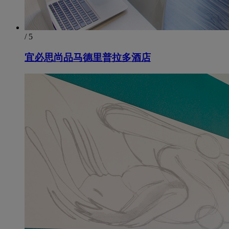
/ 5
宜必思尚品马德里普拉多酒店