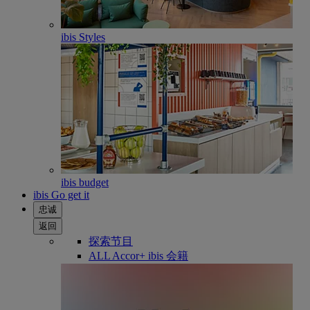
ibis Styles
ibis budget
ibis Go get it
忠诚
返回
探索节目
ALL Accor+ ibis 会籍