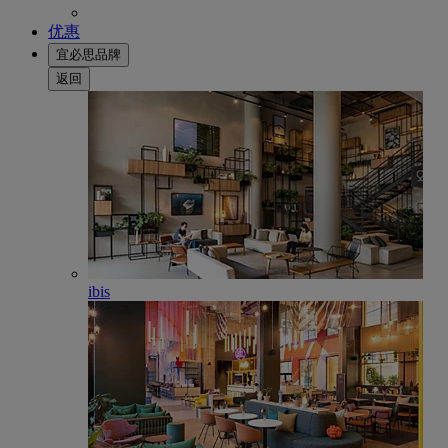
优惠
宜必思品牌
返回
ibis