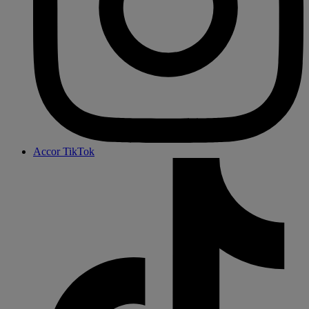
Accor TikTok