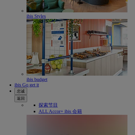
ibis Styles
ibis budget
ibis Go get it
忠诚
返回
探索节目
ALL Accor+ ibis 会籍