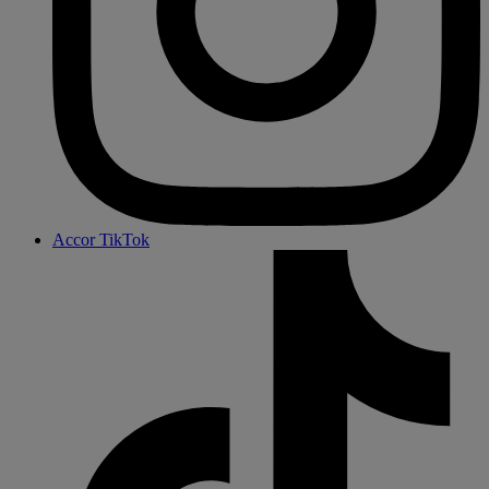
Accor TikTok