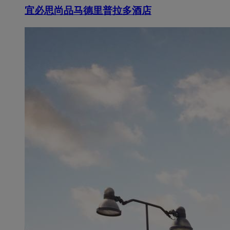
宜必思尚品马德里普拉多酒店