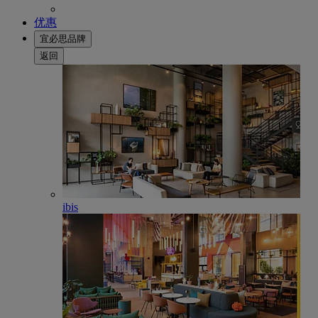
优惠
宜必思品牌
返回
ibis