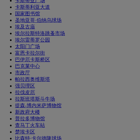
卡斯蒂亚广场
卡斯蒂利亚大道
国家图书馆
圣地亚哥·伯纳乌球场
埃及古庙
埃尔拉斯特洛跳蚤市场
埃尔雷蒂罗公园
太阳门广场
富恩卡拉尔街
巴伊厄卡斯桥区
巴克莱中心
市政厅
帕拉西奥维斯塔
强贝理区
拉伐皮厄
拉斯班塔斯斗牛场
提森-博内米萨博物馆
新政府大楼
普拉多博物馆
查马丁火车站
楚埃卡区
比森特·卡尔德隆球场