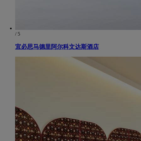
/ 5
宜必思马德里阿尔科文达斯酒店