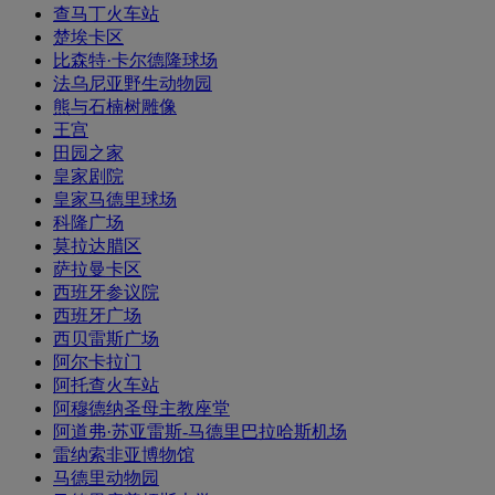
查马丁火车站
楚埃卡区
比森特·卡尔德隆球场
法乌尼亚野生动物园
熊与石楠树雕像
王宫
田园之家
皇家剧院
皇家马德里球场
科隆广场
莫拉达腊区
萨拉曼卡区
西班牙参议院
西班牙广场
西贝雷斯广场
阿尔卡拉门
阿托查火车站
阿穆德纳圣母主教座堂
阿道弗·苏亚雷斯-马德里巴拉哈斯机场
雷纳索非亚博物馆
马德里动物园