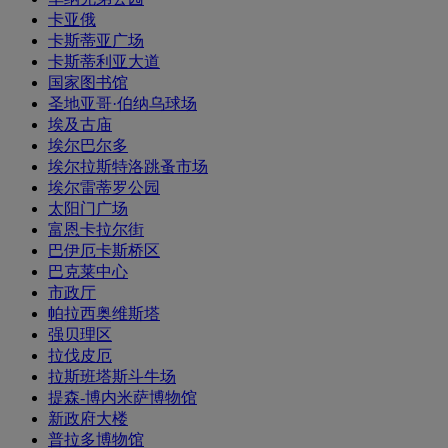
卡亚俄
卡斯蒂亚广场
卡斯蒂利亚大道
国家图书馆
圣地亚哥·伯纳乌球场
埃及古庙
埃尔巴尔多
埃尔拉斯特洛跳蚤市场
埃尔雷蒂罗公园
太阳门广场
富恩卡拉尔街
巴伊厄卡斯桥区
巴克莱中心
市政厅
帕拉西奥维斯塔
强贝理区
拉伐皮厄
拉斯班塔斯斗牛场
提森-博内米萨博物馆
新政府大楼
普拉多博物馆