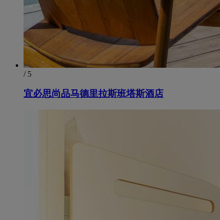
/ 5
宜必思尚品马德里拉斯班塔斯酒店