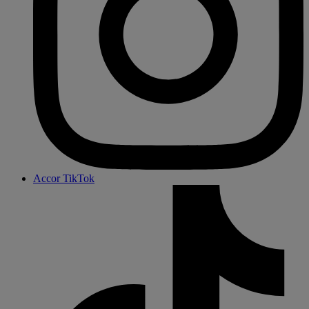
Accor TikTok