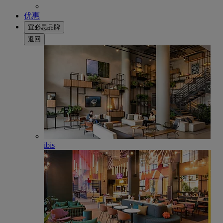
优惠
宜必思品牌
返回
ibis