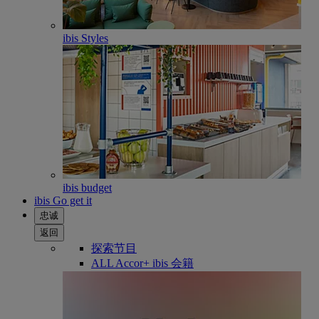
ibis Styles
ibis budget
ibis Go get it
忠诚
返回
探索节目
ALL Accor+ ibis 会籍