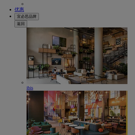
优惠
宜必思品牌
返回
ibis