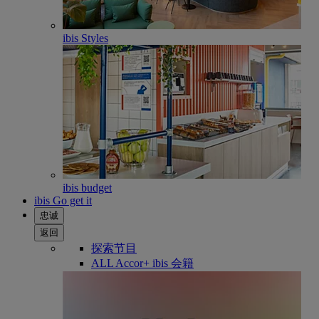
ibis Styles
ibis budget
ibis Go get it
忠诚
返回
探索节目
ALL Accor+ ibis 会籍