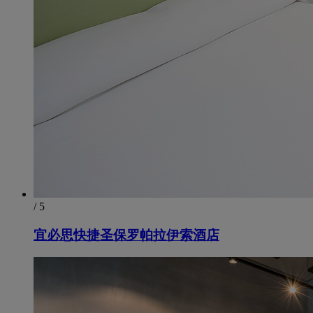
/ 5
宜必思快捷圣保罗帕拉伊索酒店