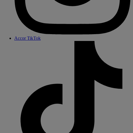
Accor TikTok