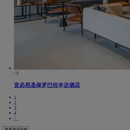
/ 5
宜必思圣保罗巴拉丰达酒店
1
2
3
4
〉
查看酒店价格