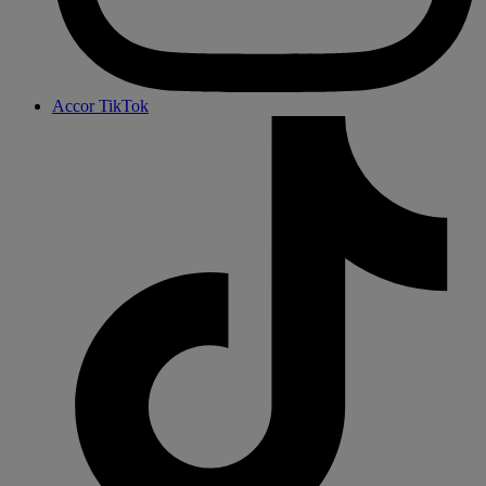
Accor TikTok