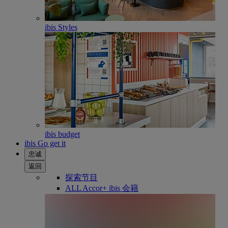
ibis Styles
ibis budget
ibis Go get it
忠诚
返回
探索节目
ALL Accor+ ibis 会籍