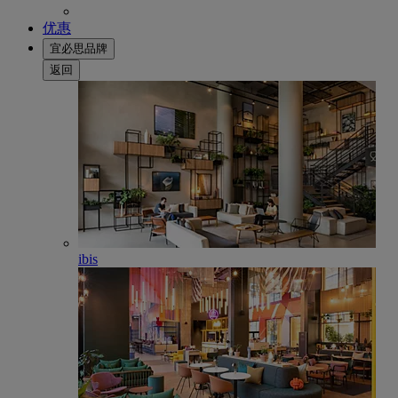
优惠
宜必思品牌
返回
ibis