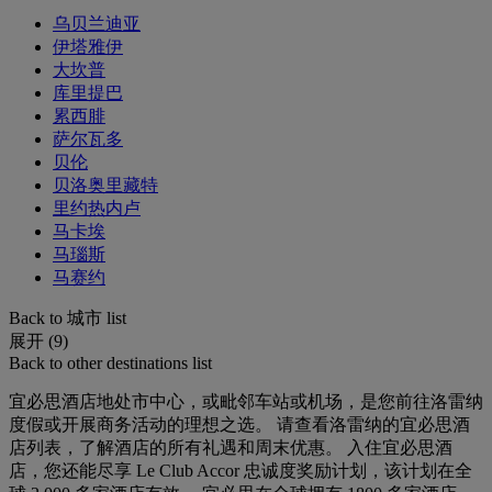
乌贝兰迪亚
伊塔雅伊
大坎普
库里提巴
累西腓
萨尔瓦多
贝伦
贝洛奥里藏特
里约热内卢
马卡埃
马瑙斯
马赛约
Back to 城市 list
展开 (9)
Back to other destinations list
宜必思酒店地处市中心，或毗邻车站或机场，是您前往洛雷纳
度假或开展商务活动的理想之选。 请查看洛雷纳的宜必思酒
店列表，了解酒店的所有礼遇和周末优惠。 入住宜必思酒
店，您还能尽享 Le Club Accor 忠诚度奖励计划，该计划在全