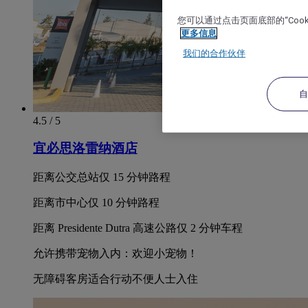
您可以通过点击页面底部的“Coo
更多信息
我们的合作伙伴
4.5 / 5
宜必思洛雷纳酒店
距离公交总站仅 15 分钟路程
距离市中心仅 10 分钟路程
距离 Presidente Dutra 高速公路仅 2 分钟车程
允许携带宠物入内：欢迎小宠物！
无障碍客房适合行动不便人士入住