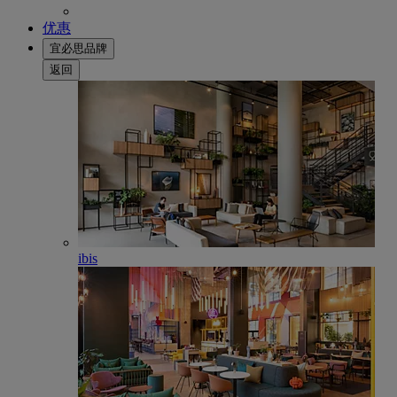
优惠
宜必思品牌
返回
ibis