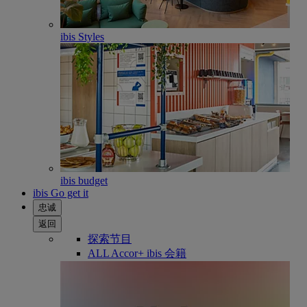
ibis Styles
ibis budget
ibis Go get it
忠诚
返回
探索节目
ALL Accor+ ibis 会籍