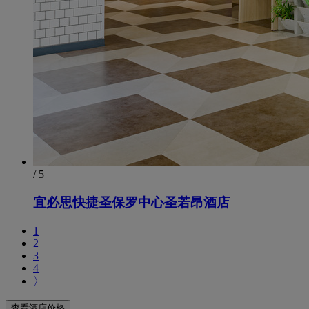
/ 5
宜必思快捷圣保罗中心圣若昂酒店
1
2
3
4
〉
查看酒店价格