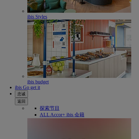
ibis Styles
ibis budget
ibis Go get it
忠诚
返回
探索节目
ALL Accor+ ibis 会籍