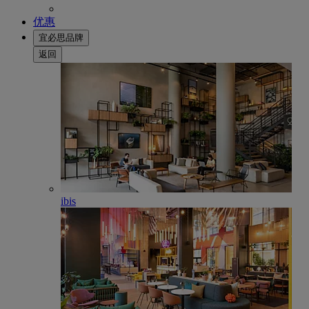
优惠
宜必思品牌
返回
ibis