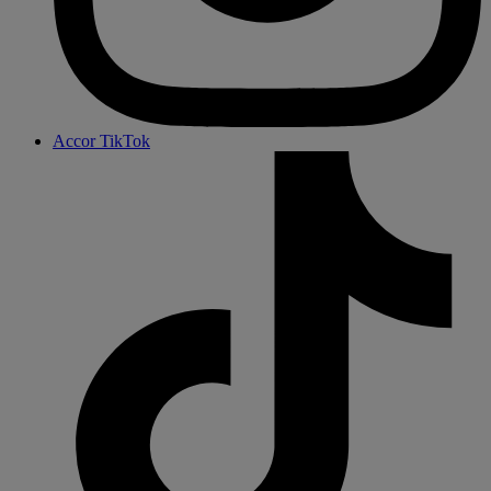
Accor TikTok