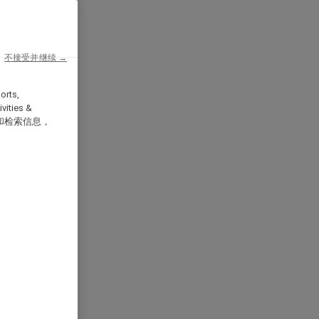
不接受并继续 →
orts,
vities &
和检索信息，