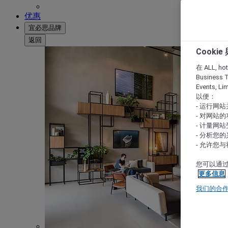
优惠
宜必思品牌
返回
Cooki
在 ALL, hote
Business T
Events, L
以便：
- 运行网
- 对网站
- 计量网
- 分析您
- 允许您
您可以通过
更多信息
我们的合