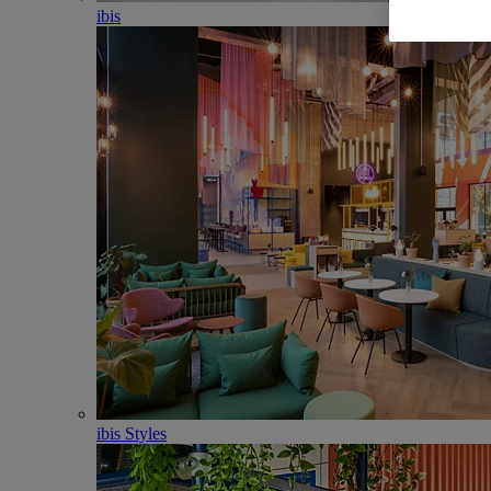
ibis
ibis Styles