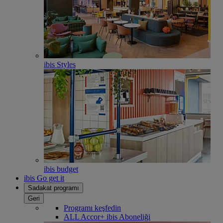
ibis Styles
ibis budget
ibis Go get it
Sadakat programı
Geri
Programı keşfedin
ALL Accor+ ibis Aboneliği