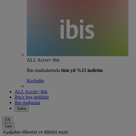
ALL Accor+ ibis
İbis markalarında
tüm yıl %15 indirim
Keşfedin
ALL Accor+ ibis
Ibis'e hoş geldiniz
ibis mağazası
Daha
EN
Geri
Aşağıdan ülkenizi ve dilinizi seçin