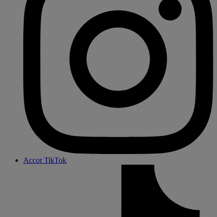
Accor TikTok