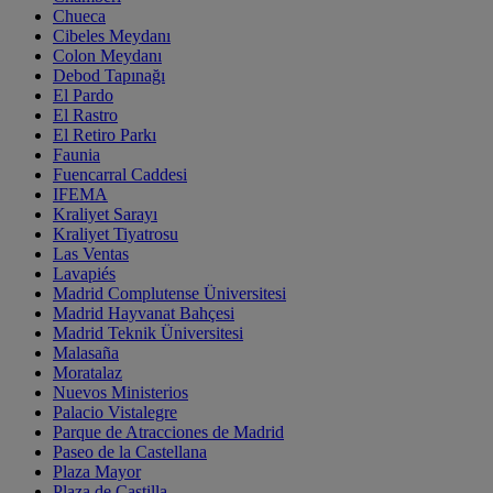
Chueca
Cibeles Meydanı
Colon Meydanı
Debod Tapınağı
El Pardo
El Rastro
El Retiro Parkı
Faunia
Fuencarral Caddesi
IFEMA
Kraliyet Sarayı
Kraliyet Tiyatrosu
Las Ventas
Lavapiés
Madrid Complutense Üniversitesi
Madrid Hayvanat Bahçesi
Madrid Teknik Üniversitesi
Malasaña
Moratalaz
Nuevos Ministerios
Palacio Vistalegre
Parque de Atracciones de Madrid
Paseo de la Castellana
Plaza Mayor
Plaza de Castilla