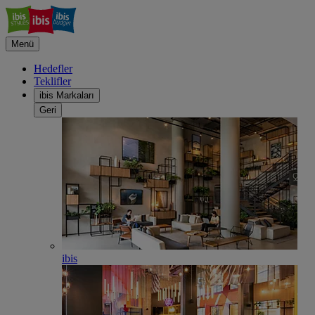
Menü
Hedefler
Teklifler
ibis Markaları
Geri
ibis