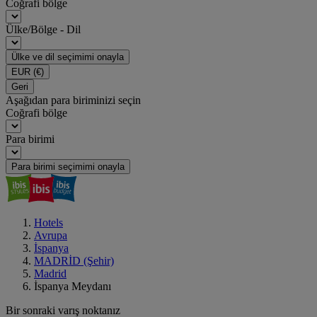
Coğrafi bölge
Ülke/Bölge - Dil
Ülke ve dil seçimimi onayla
EUR
(€)
Geri
Aşağıdan para biriminizi seçin
Coğrafi bölge
Para birimi
Para birimi seçimimi onayla
Hotels
Avrupa
İspanya
MADRİD (Şehir)
Madrid
İspanya Meydanı
Bir sonraki varış noktanız