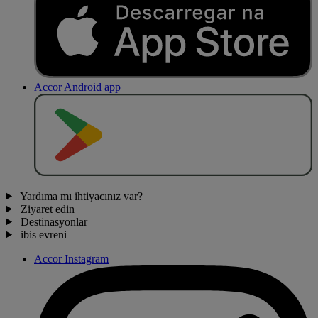
Accor Android app
O
BT
E
R
N
O
Yardıma mı ihtiyacınız var?
Ziyaret edin
Destinasyonlar
ibis evreni
Accor Instagram