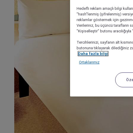
Hedefli reklam amaçlı bilgi kulla
"hash"lenmiş (şifrelenmiş) versiy
reklamlar göstermek için gezinme, 
Verileriniz, bu üçüncü tarafların s
"Kişiselleştir" butonu aracılığıyl
Tercihlerinizi, sayfanın alt kısmı
butonuna tıklayarak dilediğiniz za
Daha fazla bilgi
Ortaklarımız
Öze