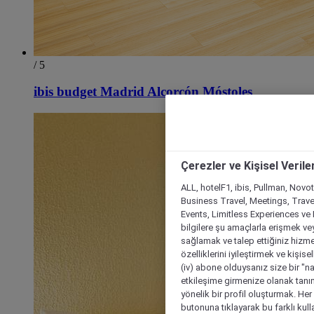
/ 5
ibis budget Madrid Alcorcón Móstoles
Çerezler ve Kişisel Verile
ALL, hotelF1, ibis, Pullman, Novo
Business Travel, Meetings, Travel
Events, Limitless Experiences ve 
bilgilere şu amaçlarla erişmek vey
sağlamak ve talep ettiğiniz hizmet
özelliklerini iyileştirmek ve kişise
(iv) abone olduysanız size bir "n
etkileşime girmenize olanak tanım
yönelik bir profil oluşturmak. Her b
butonuna tıklayarak bu farklı kul