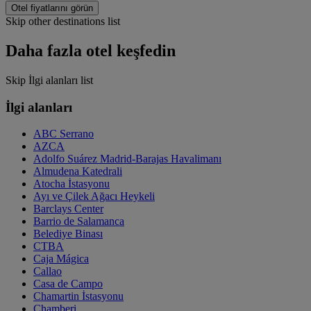
Otel fiyatlarını görün
Skip other destinations list
Daha fazla otel keşfedin
Skip İlgi alanları list
İlgi alanları
ABC Serrano
AZCA
Adolfo Suárez Madrid-Barajas Havalimanı
Almudena Katedrali
Atocha İstasyonu
Ayı ve Çilek Ağacı Heykeli
Barclays Center
Barrio de Salamanca
Belediye Binası
CTBA
Caja Mágica
Callao
Casa de Campo
Chamartin İstasyonu
Chamberi