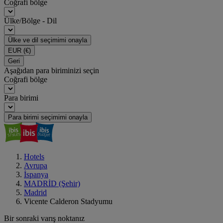
Coğrafi bölge
Ülke/Bölge - Dil
Ülke ve dil seçimimi onayla
EUR
(€)
Geri
Aşağıdan para biriminizi seçin
Coğrafi bölge
Para birimi
Para birimi seçimimi onayla
Hotels
Avrupa
İspanya
MADRİD (Şehir)
Madrid
Vicente Calderon Stadyumu
Bir sonraki varış noktanız