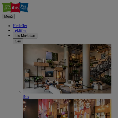
Menü
Hedefler
Teklifler
ibis Markaları
Geri
ibis