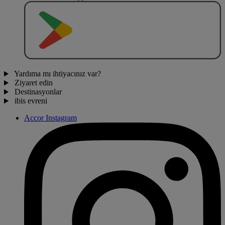
O
BT
E
R
N
O
Yardıma mı ihtiyacınız var?
Ziyaret edin
Destinasyonlar
ibis evreni
Accor Instagram