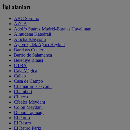
İlgi alanları
ABC Serrano
AZCA
Adolfo Suárez Madrid-Barajas Havalimanı
Almudena Katedrali
Atocha İstasyonu
Ayı ve Çilek Ağacı Heykeli
Barclays Center
Barrio de Salamanca
Belediye Binası
CTBA
Caja Mágica
Callao
Casa de Campo
Chamartin İstasyonu
Chamberi
Chueca
Cibeles Meydanı
Colon Meydanı
Debod Tapınağı
El Pardo
El Rastro
El Retiro Parkı