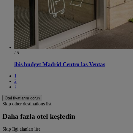
/ 5
ibis budget Madrid Centro las Ventas
1
2
〉
Otel fiyatlarını görün
Skip other destinations list
Daha fazla otel keşfedin
Skip İlgi alanları list