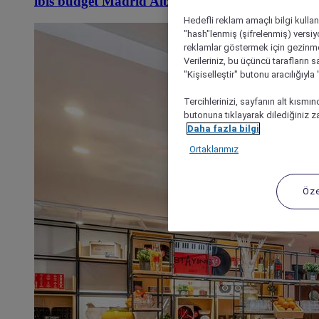
ibis budget Madrid Albasanz
Hedefli reklam amaçlı bilgi kulla
"hash"lenmiş (şifrelenmiş) versiy
reklamlar göstermek için gezinme, 
Verileriniz, bu üçüncü tarafların s
"Kişiselleştir" butonu aracılığıyl
Tercihlerinizi, sayfanın alt kısmı
butonuna tıklayarak dilediğiniz za
Daha fazla bilgi
Ortaklarımız
Öze