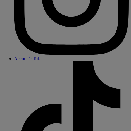
Accor TikTok