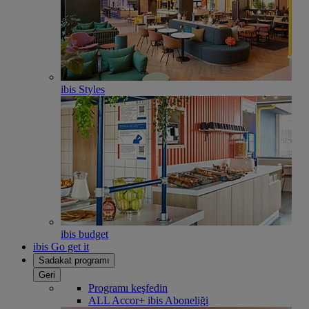
ibis Styles
ibis budget
ibis Go get it
Sadakat programı
Geri
Programı keşfedin
ALL Accor+ ibis Aboneliği