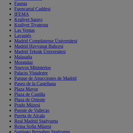
Faunia
Fuencarral Caddesi
IFEMA
Kraliyet Sarayı
Kraliyet Tiyatrosu
Las Ventas
Lavapiés
Madrid Complutense Üniversitesi
Madrid Hayvanat Bahçesi
Madrid Teknik Üniversitesi
Malasaña
Moratalaz
Nuevos Ministerios
Palacio Vistalegre
Parque de Atracciones de Madrid
Paseo de la Castellana
Plaza Mayor
Plaza de Castilla
Plaza de Oriente
Prado Müzesi
Puente de Vallecas
Puerta de Alcala
Real Madrid Stadyumu
Reina Sofia Müzesi
Santiago Bernabeu Stadyumu