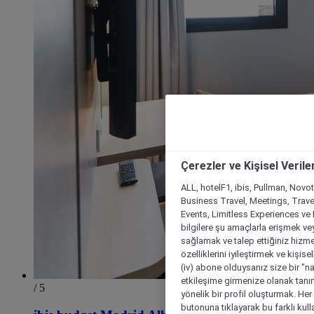
Çerezler ve Kişisel Verile
ALL, hotelF1, ibis, Pullman, Novo
Business Travel, Meetings, Travel
Events, Limitless Experiences ve 
bilgilere şu amaçlarla erişmek vey
sağlamak ve talep ettiğiniz hizmet
özelliklerini iyileştirmek ve kişise
(iv) abone olduysanız size bir "n
etkileşime girmenize olanak tanım
/ 5
yönelik bir profil oluşturmak. Her b
butonuna tıklayarak bu farklı kul