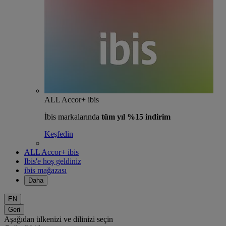
ALL Accor+ ibis
İbis markalarında
tüm yıl %15 indirim
Keşfedin
ALL Accor+ ibis
Ibis'e hoş geldiniz
ibis mağazası
Daha
EN
Geri
Aşağıdan ülkenizi ve dilinizi seçin