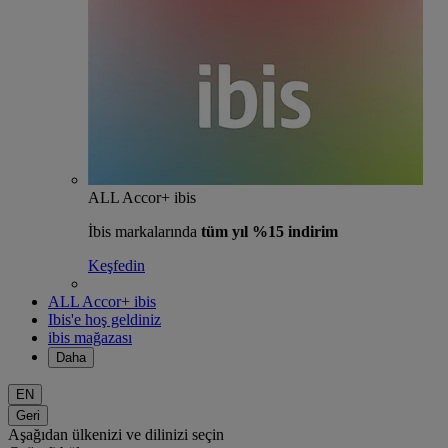
ALL Accor+ ibis
İbis markalarında
tüm yıl %15 indirim
Keşfedin
ALL Accor+ ibis
Ibis'e hoş geldiniz
ibis mağazası
Daha
EN
Geri
Aşağıdan ülkenizi ve dilinizi seçin