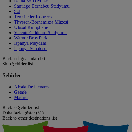
Reina Sofia Müzesi
Santiago Bernabeu Stadyumu
Sol
Temsilciler Kongresi
Thyssen-Bornemisza Müzesi
Ulusal Kütüphane
Vicente Calderon Stadyumu
Warner Bros Parkı
İspanya Meydanı
İspanya Senatosu
Back to İlgi alanları list
Skip Şehirler list
Şehirler
Alcala De Henares
Getafe
Madrid
Back to Şehirler list
Daha fazla göster (51)
Back to other destinations list