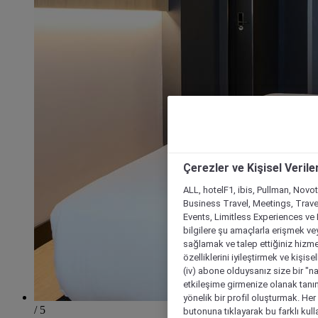
Çerezler ve Kişisel Verile
ALL, hotelF1, ibis, Pullman, Novo
Business Travel, Meetings, Travel
Events, Limitless Experiences ve 
bilgilere şu amaçlarla erişmek vey
sağlamak ve talep ettiğiniz hizmet
özelliklerini iyileştirmek ve kişise
(iv) abone olduysanız size bir "n
etkileşime girmenize olanak tanım
yönelik bir profil oluşturmak. Her b
/ 5
butonuna tıklayarak bu farklı kul