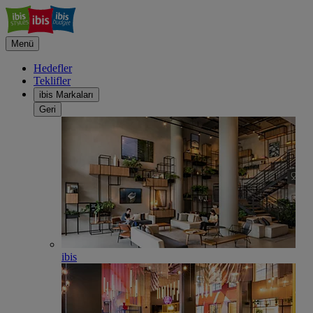
Menü
Hedefler
Teklifler
ibis Markaları
Geri
ibis