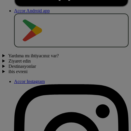
Accor Android app
O
BT
E
R
N
O
Yardıma mı ihtiyacınız var?
Ziyaret edin
Destinasyonlar
ibis evreni
Accor Instagram