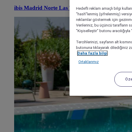
ibis Madrid Norte Las Tablas
Hedefli reklam amaçlı bilgi kulla
"hash"lenmiş (şifrelenmiş) versiy
reklamlar göstermek için gezinme, 
Verileriniz, bu üçüncü tarafların s
"Kişiselleştir" butonu aracılığıyl
Tercihlerinizi, sayfanın alt kısmı
butonuna tıklayarak dilediğiniz za
Daha fazla bilgi
Ortaklarımız
Öze