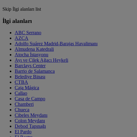
Skip İlgi alanları list
İlgi alanları
ABC Serrano
AZCA
Adolfo Suárez Madrid-Barajas Havalimanı
Almudena Katedrali
Atocha İstasyonu
Ayı ve Çilek Ağacı Heykeli
Barclays Center
Barrio de Salamanca
Belediye Binası
CTBA
Caja Mágica
Callao
Casa de Campo
Chamberi
Chueca
Cibeles Meydanı
Colon Meydanı
Debod Tapınağı
El Pardo