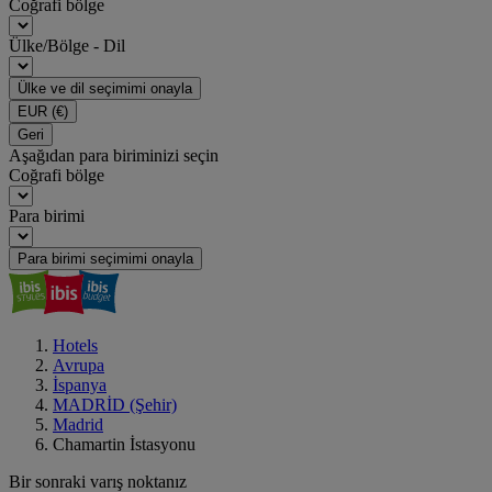
Coğrafi bölge
Ülke/Bölge - Dil
Ülke ve dil seçimimi onayla
EUR
(€)
Geri
Aşağıdan para biriminizi seçin
Coğrafi bölge
Para birimi
Para birimi seçimimi onayla
Hotels
Avrupa
İspanya
MADRİD (Şehir)
Madrid
Chamartin İstasyonu
Bir sonraki varış noktanız