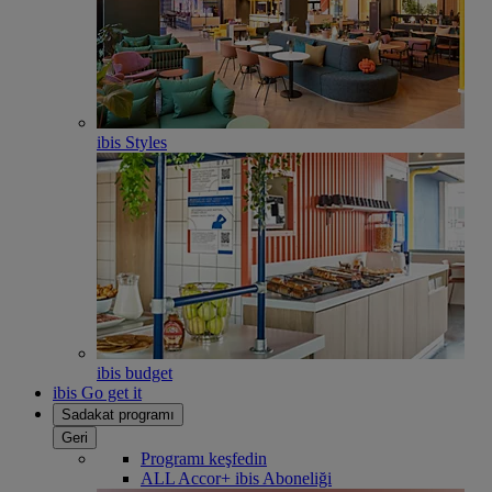
ibis Styles
ibis budget
ibis Go get it
Sadakat programı
Geri
Programı keşfedin
ALL Accor+ ibis Aboneliği