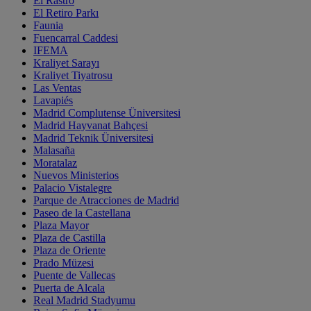
El Rastro
El Retiro Parkı
Faunia
Fuencarral Caddesi
IFEMA
Kraliyet Sarayı
Kraliyet Tiyatrosu
Las Ventas
Lavapiés
Madrid Complutense Üniversitesi
Madrid Hayvanat Bahçesi
Madrid Teknik Üniversitesi
Malasaña
Moratalaz
Nuevos Ministerios
Palacio Vistalegre
Parque de Atracciones de Madrid
Paseo de la Castellana
Plaza Mayor
Plaza de Castilla
Plaza de Oriente
Prado Müzesi
Puente de Vallecas
Puerta de Alcala
Real Madrid Stadyumu