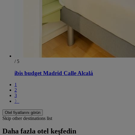
/ 5
ibis budget Madrid Calle Alcalá
1
2
3
〉
Otel fiyatlarını görün
Skip other destinations list
Daha fazla otel keşfedin