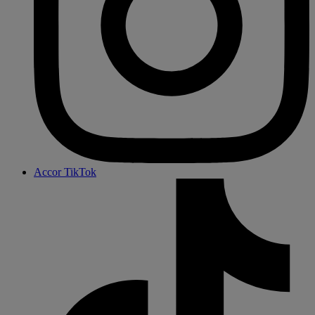
Accor TikTok