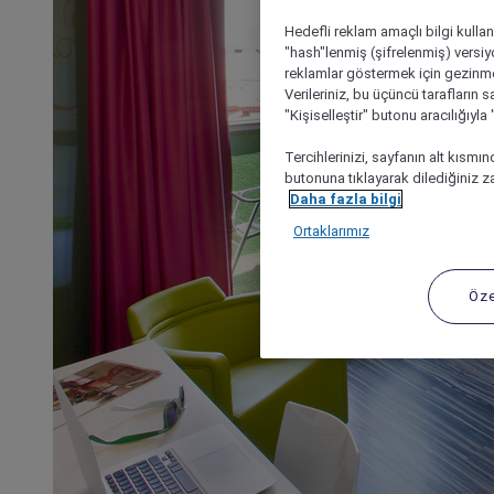
Hedefli reklam amaçlı bilgi kulla
"hash"lenmiş (şifrelenmiş) versiy
reklamlar göstermek için gezinme, 
Verileriniz, bu üçüncü tarafların s
"Kişiselleştir" butonu aracılığıyl
Tercihlerinizi, sayfanın alt kısmı
butonuna tıklayarak dilediğiniz za
Daha fazla bilgi
Ortaklarımız
Öze