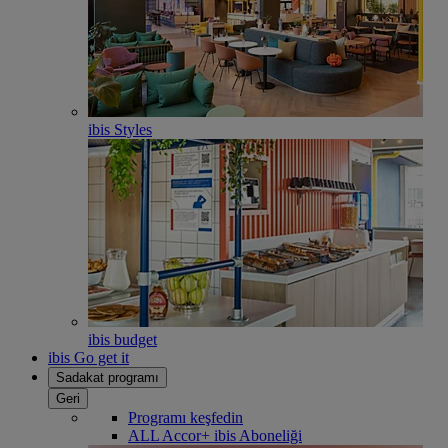
ibis Styles
ibis budget
ibis Go get it
Sadakat programı
Geri
Programı keşfedin
ALL Accor+ ibis Aboneliği