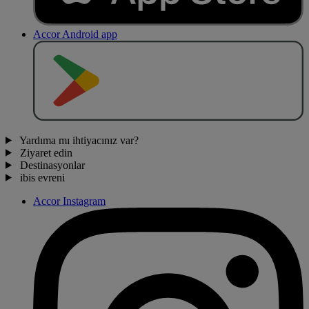
Accor Android app
O
BT
E
R
N
O
Yardıma mı ihtiyacınız var?
Ziyaret edin
Destinasyonlar
ibis evreni
Accor Instagram