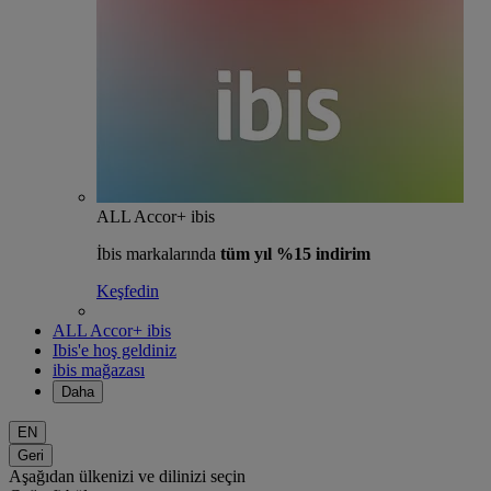
ALL Accor+ ibis
İbis markalarında
tüm yıl %15 indirim
Keşfedin
ALL Accor+ ibis
Ibis'e hoş geldiniz
ibis mağazası
Daha
EN
Geri
Aşağıdan ülkenizi ve dilinizi seçin