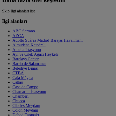
Daha fazla otel keşfedin
Skip İlgi alanları list
İlgi alanları
ABC Serrano
AZCA
Adolfo Suárez Madrid-Barajas Havalimanı
Almudena Katedrali
Atocha İstasyonu
Ayı ve Çilek Ağacı Heykeli
Barclays Center
Barrio de Salamanca
Belediye Binası
CTBA
Caja Mágica
Callao
Casa de Campo
Chamartin İstasyonu
Chamberi
Chueca
Cibeles Meydanı
Colon Meydanı
Debod Tapınağı