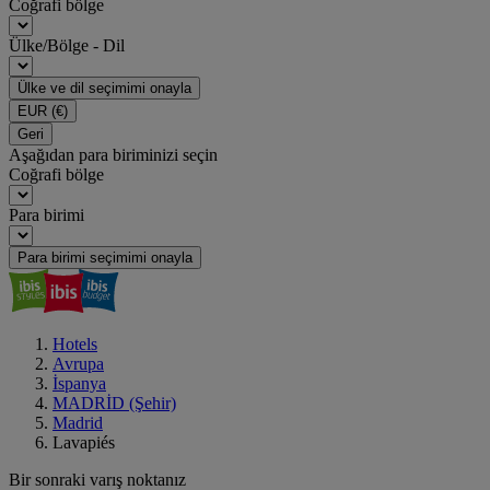
Coğrafi bölge
Ülke/Bölge - Dil
Ülke ve dil seçimimi onayla
EUR
(€)
Geri
Aşağıdan para biriminizi seçin
Coğrafi bölge
Para birimi
Para birimi seçimimi onayla
Hotels
Avrupa
İspanya
MADRİD (Şehir)
Madrid
Lavapiés
Bir sonraki varış noktanız