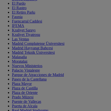
El Pardo
El Rastro
El Retiro Parkı
Faunia
Fuencarral Caddesi
IFEMA
Kraliyet Sarayı
Kraliyet Tiyatrosu
Las Ventas
Madrid Complutense Üniversitesi
Madrid Hayvanat Bahçesi
Madrid Teknik Üniversitesi
Malasaña
Moratalaz
Nuevos Ministerios
Palacio Vistalegre
Parque de Atracciones de Madrid
Paseo de la Castellana
Plaza Mayor
Plaza de Castilla
Plaza de Oriente
Prado Müzesi
Puente de Vallecas
Puerta de Alcala
Real Madrid Stadyumu