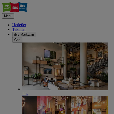
Menü
Hedefler
Teklifler
ibis Markaları
Geri
ibis