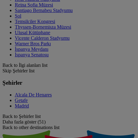
Reina Sofia Müzesi
Santiago Bernabeu Stadyumu
Sol
Temsilciler Kongresi
Thyssen-Bornemisza Müzesi
Ulusal Kütüphane
Vicente Calderon Stadyumu
Warner Bros Parkı
İspanya Meydanı
İspanya Senatosu
Back to İlgi alanları list
Skip Şehirler list
Şehirler
Alcala De Henares
Getafe
Madrid
Back to Şehirler list
Daha fazla göster (51)
Back to other destinations list