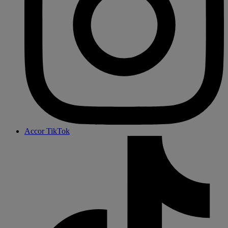
Accor TikTok