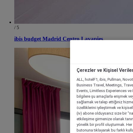
/ 5
ibis budget Madrid Centro Lavapies
Çerezler ve Kişisel Verile
ALL, hotelF1, ibis, Pullman, Novo
Business Travel, Meetings, Travel
Events, Limitless Experiences ve 
bilgilere şu amaçlarla erişmek vey
sağlamak ve talep ettiğiniz hizmet
özelliklerini iyileştirmek ve kişise
(iv) abone olduysanız size bir "n
etkileşime girmenize olanak tanım
yönelik bir profil oluşturmak. Her b
butonuna tıklayarak bu farklı kul