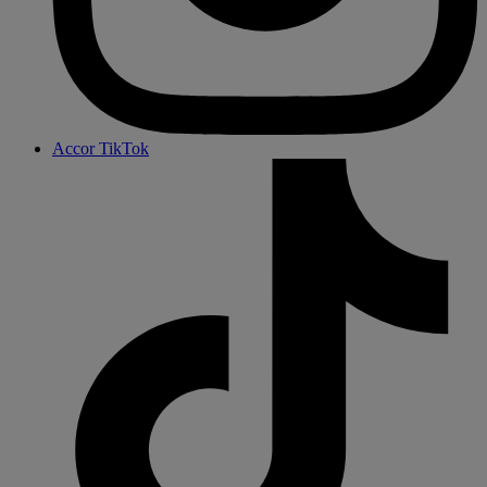
Accor TikTok