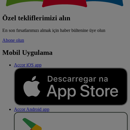
Özel tekliflerimizi alın
En son fırsatlarımızı almak için haber bültenine üye olun
Abone olun
Mobil Uygulama
Accor iOS app
Accor Android app
O
BT
E
R
N
O