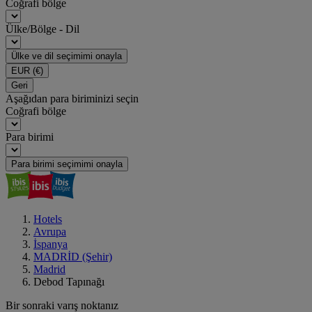
Coğrafi bölge
Ülke/Bölge - Dil
Ülke ve dil seçimimi onayla
EUR
(€)
Geri
Aşağıdan para biriminizi seçin
Coğrafi bölge
Para birimi
Para birimi seçimimi onayla
Hotels
Avrupa
İspanya
MADRİD (Şehir)
Madrid
Debod Tapınağı
Bir sonraki varış noktanız