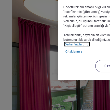
Hedefli reklam amaçlı bilgi kulla
"hash"lenmiş (şifrelenmiş) versiy
reklamlar göstermek için gezinme, 
Verileriniz, bu üçüncü tarafların s
"Kişiselleştir" butonu aracılığıyl
Tercihlerinizi, sayfanın alt kısmı
butonuna tıklayarak dilediğiniz za
Daha fazla bilgi
Ortaklarımız
Öze