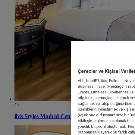
Çerezler ve Kişisel Verile
ALL, hotelF1, ibis, Pullman, Novo
Business Travel, Meetings, Travel
Events, Limitless Experiences ve 
bilgilere şu amaçlarla erişmek vey
sağlamak ve talep ettiğiniz hizmet
/ 5
özelliklerini iyileştirmek ve kişise
(iv) abone olduysanız size bir "n
ibis Styles Madrid Centro Maravillas
etkileşime girmenize olanak tanım
yönelik bir profil oluşturmak. Her b
butonuna tıklayarak bu farklı kul