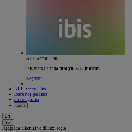
ALL Accor+ ibis
İbis markalarında
tüm yıl %15 indirim
Keşfedin
ALL Accor+ ibis
Ibis'e hoş geldiniz
ibis mağazası
Daha
EN
Geri
Aşağıdan ülkenizi ve dilinizi seçin