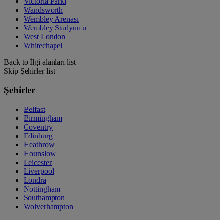
Victoria Parkı
Wandsworth
Wembley Arenası
Wembley Stadyumu
West London
Whitechapel
Back to İlgi alanları list
Skip Şehirler list
Şehirler
Belfast
Birmingham
Coventry
Edinburg
Heathrow
Hounslow
Leicester
Liverpool
Londra
Nottingham
Southampton
Wolverhampton