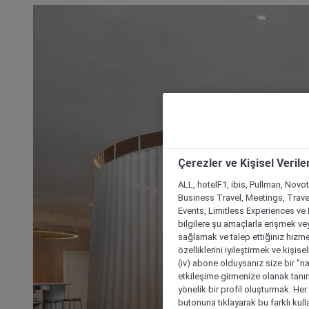
Çerezler ve Kişisel Verile
ALL, hotelF1, ibis, Pullman, Novo
Business Travel, Meetings, Travel
Events, Limitless Experiences ve 
bilgilere şu amaçlarla erişmek vey
sağlamak ve talep ettiğiniz hizmet
özelliklerini iyileştirmek ve kişise
(iv) abone olduysanız size bir "n
etkileşime girmenize olanak tanım
yönelik bir profil oluşturmak. Her b
butonuna tıklayarak bu farklı kul