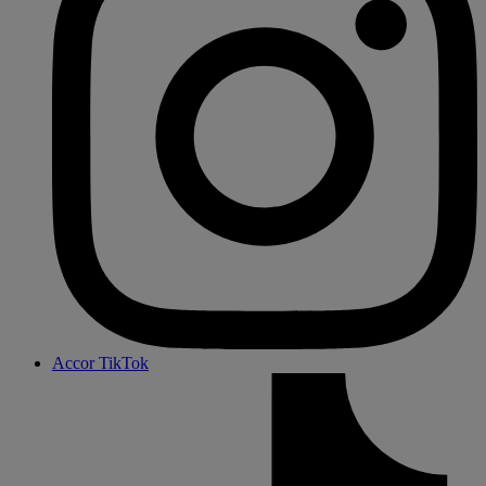
Accor TikTok