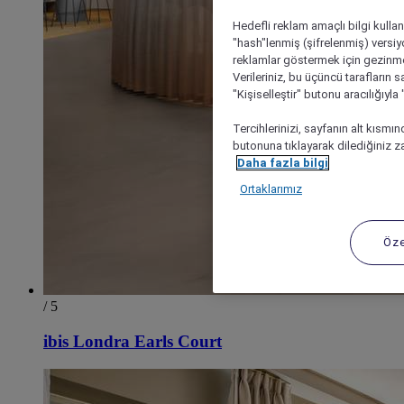
Hedefli reklam amaçlı bilgi kulla
"hash"lenmiş (şifrelenmiş) versiy
reklamlar göstermek için gezinme, 
Verileriniz, bu üçüncü tarafların s
"Kişiselleştir" butonu aracılığıyl
Tercihlerinizi, sayfanın alt kısmı
butonuna tıklayarak dilediğiniz za
Daha fazla bilgi
Ortaklarımız
Öze
/ 5
ibis Londra Earls Court