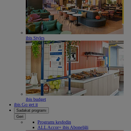
ibis Styles
ibis budget
ibis Go get it
Sadakat programı
Geri
Programı keşfedin
ALL Accor+ ibis Aboneliği