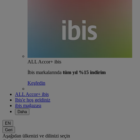
ALL Accor+ ibis
İbis markalarında
tüm yıl %15 indirim
Keşfedin
ALL Accor+ ibis
Ibis'e hoş geldiniz
ibis mağazası
Daha
EN
Geri
Aşağıdan ülkenizi ve dilinizi seçin