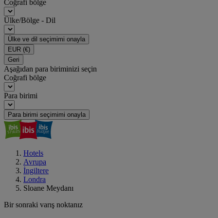
Coğrafi bölge
Ülke/Bölge - Dil
Ülke ve dil seçimimi onayla
EUR
(€)
Geri
Aşağıdan para biriminizi seçin
Coğrafi bölge
Para birimi
Para birimi seçimimi onayla
Hotels
Avrupa
İngiltere
Londra
Sloane Meydanı
Bir sonraki varış noktanız