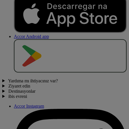
Accor Android app
O
BT
E
R
N
O
Yardıma mı ihtiyacınız var?
Ziyaret edin
Destinasyonlar
ibis evreni
Accor Instagram