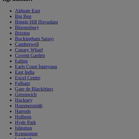
Aldgate East
Big Ben
Biggin Hill Havaalanı
Bloomsbury
Brixton
Buckingham Sarayı
Camberwell
Canary Wharf
Covent Garden
Ealing
Earls Court İstasyonu
East India
Excel Centre
Fulham
Gare de Blackfriars
Greenwich
Hackney
Hammersmith
Harrods
Holborn
Hyde Park
Islington
Kensington