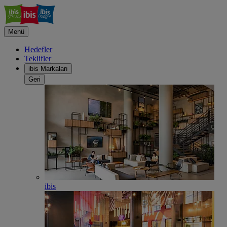
Menü
Hedefler
Teklifler
ibis Markaları
Geri
ibis