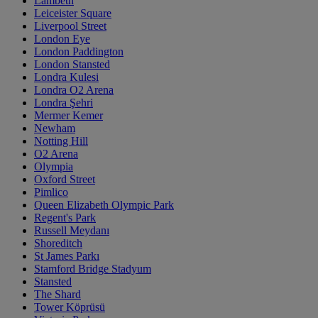
Lambeth
Leiceister Square
Liverpool Street
London Eye
London Paddington
London Stansted
Londra Kulesi
Londra O2 Arena
Londra Şehri
Mermer Kemer
Newham
Notting Hill
O2 Arena
Olympia
Oxford Street
Pimlico
Queen Elizabeth Olympic Park
Regent's Park
Russell Meydanı
Shoreditch
St James Parkı
Stamford Bridge Stadyum
Stansted
The Shard
Tower Köprüsü