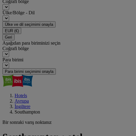
Coğrafi bölge
Ülke/Bölge - Dil
Ülke ve dil seçimimi onayla
EUR
(€)
Geri
Aşağıdan para biriminizi seçin
Coğrafi bölge
Para birimi
Para birimi seçimimi onayla
Hotels
Avrupa
İngiltere
Southampton
Bir sonraki varış noktanız