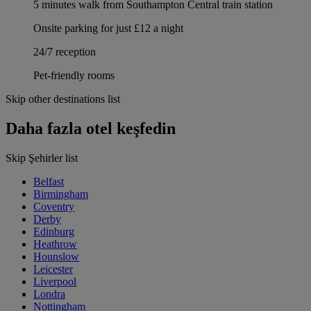
5 minutes walk from Southampton Central train station
Onsite parking for just £12 a night
24/7 reception
Pet-friendly rooms
Skip other destinations list
Daha fazla otel keşfedin
Skip Şehirler list
Belfast
Birmingham
Coventry
Derby
Edinburg
Heathrow
Hounslow
Leicester
Liverpool
Londra
Nottingham