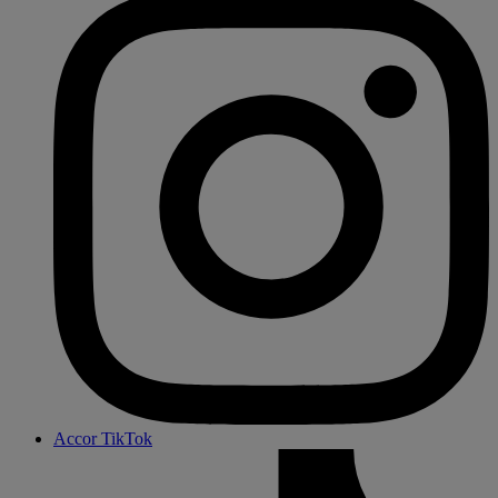
Accor TikTok