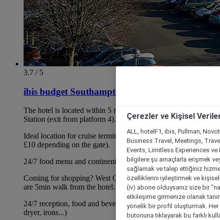
3.7 / 5
ibis budget Southampton Centre
The hotel is located within 5 min walk from the Central Train
Çerezler ve Kişisel Verile
Station (exit from platform 4).
ALL, hotelF1, ibis, Pullman, Novo
Ideal location for cruise terminal (5-10min in taxi average cost
Business Travel, Meetings, Travel
£10 depending on the gate).
Events, Limitless Experiences ve 
bilgilere şu amaçlarla erişmek vey
24/7 food menu and continental breakfast buffet
sağlamak ve talep ettiğiniz hizmet
Coming for shopping? West Quay shopping centre and Ikea
özelliklerini iyileştirmek ve kişise
are 5min walk from the hotel.
(iv) abone olduysanız size bir "n
etkileşime girmenize olanak tanım
24/7 reception, food and beverage, wifi and service (hair
yönelik bir profil oluşturmak. Her b
dryer, irons...)
butonuna tıklayarak bu farklı kul