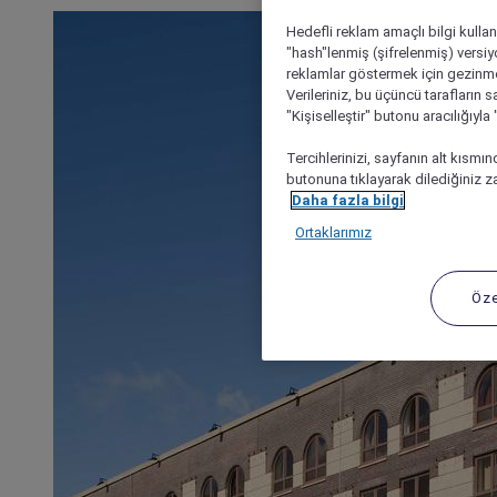
Hedefli reklam amaçlı bilgi kulla
"hash"lenmiş (şifrelenmiş) versiy
reklamlar göstermek için gezinme, 
Verileriniz, bu üçüncü tarafların s
"Kişiselleştir" butonu aracılığıyl
Tercihlerinizi, sayfanın alt kısmı
butonuna tıklayarak dilediğiniz za
Daha fazla bilgi
Ortaklarımız
Öze