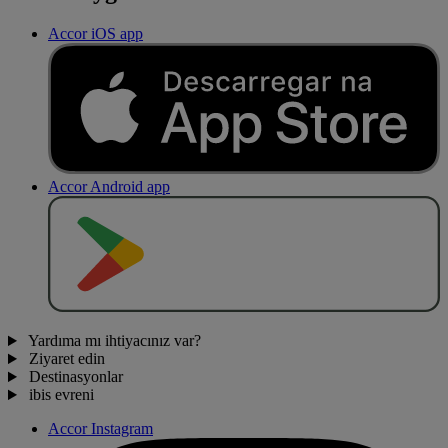
Accor iOS app
Accor Android app
O
BT
E
R
N
O
Yardıma mı ihtiyacınız var?
Ziyaret edin
Destinasyonlar
ibis evreni
Accor Instagram