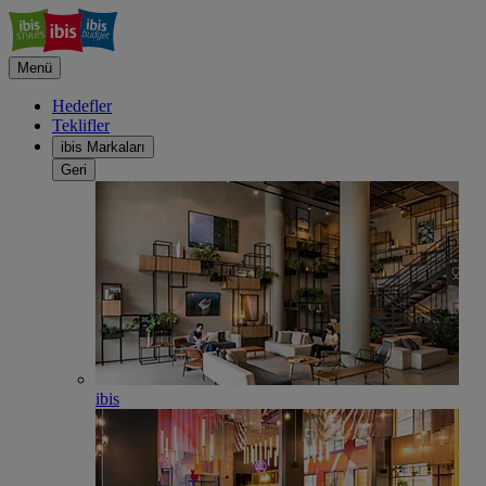
Menü
Hedefler
Teklifler
ibis Markaları
Geri
ibis