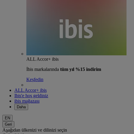
ALL Accor+ ibis
İbis markalarında
tüm yıl %15 indirim
Keşfedin
ALL Accor+ ibis
Ibis'e hoş geldiniz
ibis mağazası
Daha
EN
Geri
Aşağıdan ülkenizi ve dilinizi seçin