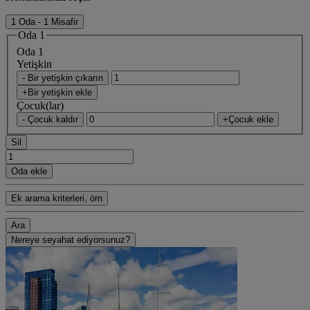
1 Oda - 1 Misafir
Oda 1
Oda 1
Yetişkin
- Bir yetişkin çıkarın
+Bir yetişkin ekle
Çocuk(lar)
- Çocuk kaldır
+Çocuk ekle
Sil
Oda ekle
Ek arama kriterleri, örn
Ara
Nereye seyahat ediyorsunuz?