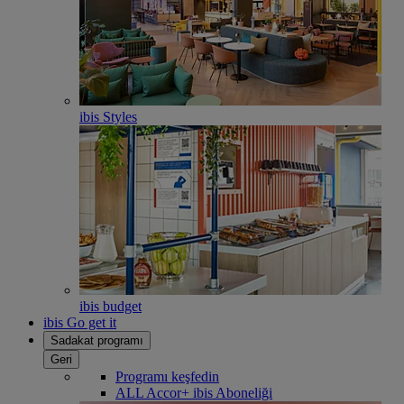
ibis Styles
ibis budget
ibis Go get it
Sadakat programı
Geri
Programı keşfedin
ALL Accor+ ibis Aboneliği