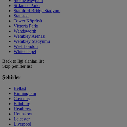
Sloane Meydanı
St James Parkı
Stamford Bridge Stadyum
Stansted
Tower Köprüsü
Victoria Parkı
Wandsworth
Wembley Arenası
Wembley Stadyumu
West London
Whitechapel
Back to İlgi alanları list
Skip Şehirler list
Şehirler
Belfast
Birmingham
Coventry
Edinburg
Heathrow
Hounslow
Leicester
Liverpool