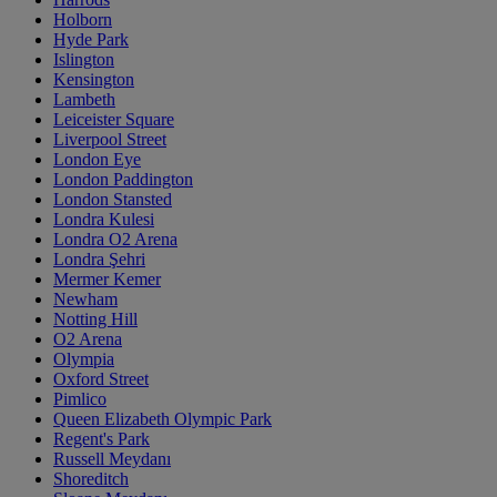
Holborn
Hyde Park
Islington
Kensington
Lambeth
Leiceister Square
Liverpool Street
London Eye
London Paddington
London Stansted
Londra Kulesi
Londra O2 Arena
Londra Şehri
Mermer Kemer
Newham
Notting Hill
O2 Arena
Olympia
Oxford Street
Pimlico
Queen Elizabeth Olympic Park
Regent's Park
Russell Meydanı
Shoreditch