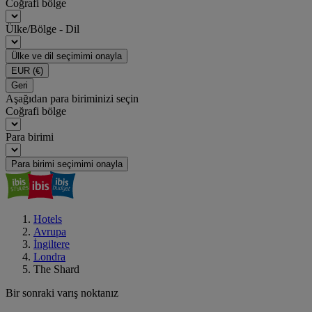
Coğrafi bölge
Ülke/Bölge - Dil
Ülke ve dil seçimimi onayla
EUR
(€)
Geri
Aşağıdan para biriminizi seçin
Coğrafi bölge
Para birimi
Para birimi seçimimi onayla
Hotels
Avrupa
İngiltere
Londra
The Shard
Bir sonraki varış noktanız