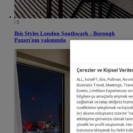
/ 5
Ibis Styles London Southwark - Borough
Pazarı'nın yakınında
Çerezler ve Kişisel Verile
ALL, hotelF1, ibis, Pullman, Novo
Business Travel, Meetings, Travel
Events, Limitless Experiences ve 
bilgilere şu amaçlarla erişmek vey
sağlamak ve talep ettiğiniz hizmet
özelliklerini iyileştirmek ve kişise
(iv) abone olduysanız size bir "n
etkileşime girmenize olanak tanım
yönelik bir profil oluşturmak. Her b
butonuna tıklayarak bu farklı kul