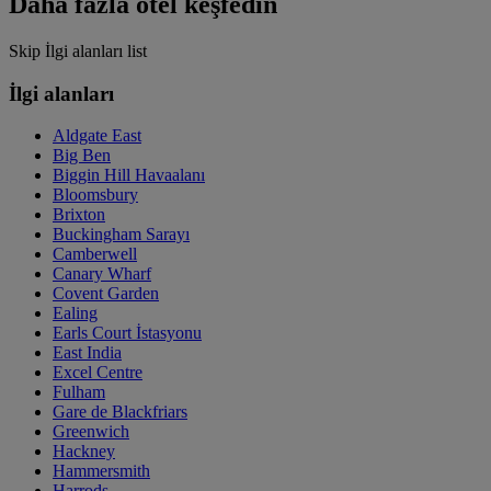
Daha fazla otel keşfedin
Skip İlgi alanları list
İlgi alanları
Aldgate East
Big Ben
Biggin Hill Havaalanı
Bloomsbury
Brixton
Buckingham Sarayı
Camberwell
Canary Wharf
Covent Garden
Ealing
Earls Court İstasyonu
East India
Excel Centre
Fulham
Gare de Blackfriars
Greenwich
Hackney
Hammersmith
Harrods