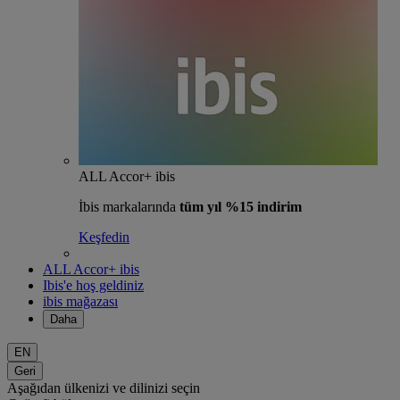
ALL Accor+ ibis
İbis markalarında
tüm yıl %15 indirim
Keşfedin
ALL Accor+ ibis
Ibis'e hoş geldiniz
ibis mağazası
Daha
EN
Geri
Aşağıdan ülkenizi ve dilinizi seçin