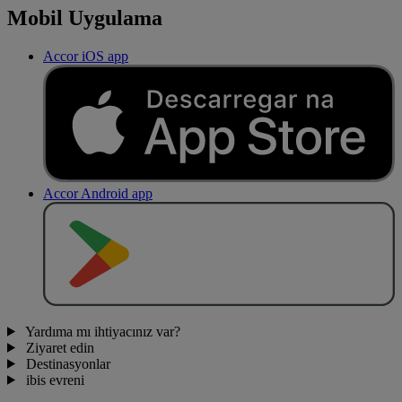
Mobil Uygulama
Accor iOS app
Accor Android app
O
BT
E
R
N
O
Yardıma mı ihtiyacınız var?
Ziyaret edin
Destinasyonlar
ibis evreni