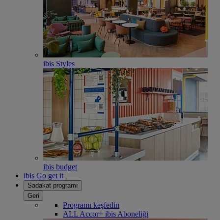
ibis Styles
ibis budget
ibis Go get it
Sadakat programı
Geri
Programı keşfedin
ALL Accor+ ibis Aboneliği