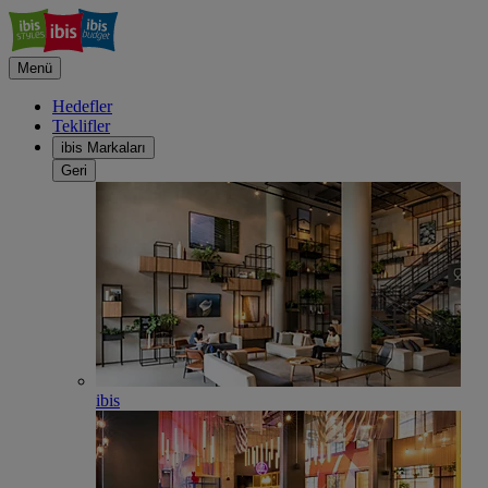
Menü
Hedefler
Teklifler
ibis Markaları
Geri
ibis