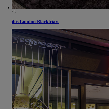
/ 5
ibis London Blackfriars