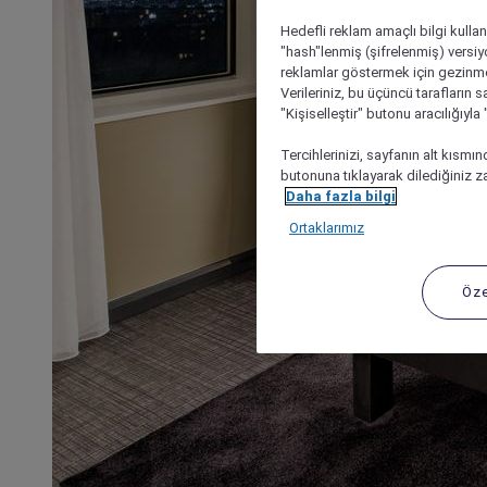
Hedefli reklam amaçlı bilgi kulla
"hash"lenmiş (şifrelenmiş) versiy
reklamlar göstermek için gezinme, 
Verileriniz, bu üçüncü tarafların s
"Kişiselleştir" butonu aracılığıyl
Tercihlerinizi, sayfanın alt kısmı
butonuna tıklayarak dilediğiniz za
Daha fazla bilgi
Ortaklarımız
Öze