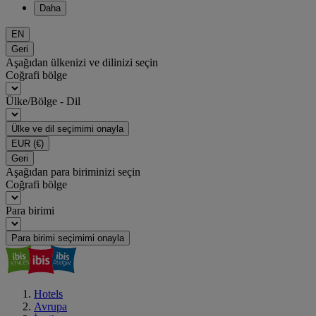
Daha
EN
Geri
Aşağıdan ülkenizi ve dilinizi seçin
Coğrafi bölge
Ülke/Bölge - Dil
Ülke ve dil seçimimi onayla
EUR
(€)
Geri
Aşağıdan para biriminizi seçin
Coğrafi bölge
Para birimi
Para birimi seçimimi onayla
Hotels
Avrupa