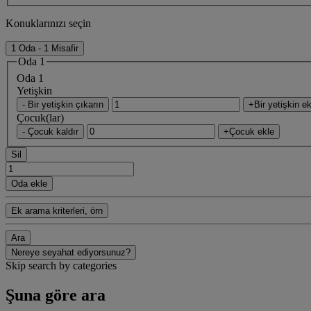
Konuklarınızı seçin
1 Oda - 1 Misafir
Oda 1
Oda 1
Yetişkin
- Bir yetişkin çıkarın
+Bir yetişkin ek
Çocuk(lar)
- Çocuk kaldır
+Çocuk ekle
Sil
Oda ekle
Ek arama kriterleri, örn
Ara
Nereye seyahat ediyorsunuz?
Skip search by categories
Şuna göre ara