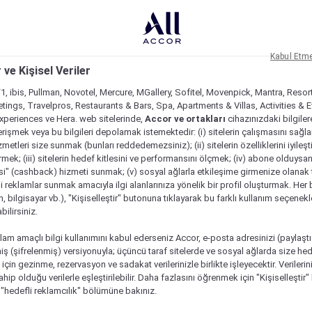
Kabul Etm
 ve Kişisel Veriler
1, ibis, Pullman, Novotel, Mercure, MGallery, Sofitel, Movenpick, Mantra, Resor
tings, Travelpros, Restaurants & Bars, Spa, Apartments & Villas, Activities & E
Experiences ve Hera. web sitelerinde,
Accor ve ortakları
cihazınızdaki bilgiler
rişmek veya bu bilgileri depolamak istemektedir: (i) sitelerin çalışmasını sağl
izmetleri size sunmak (bunları reddedemezsiniz); (ii) sitelerin özelliklerini iyileş
irmek; (iii) sitelerin hedef kitlesini ve performansını ölçmek; (iv) abone olduysan
si" (cashback) hizmeti sunmak; (v) sosyal ağlarla etkileşime girmenize olanak 
i reklamlar sunmak amacıyla ilgi alanlarınıza yönelik bir profil oluşturmak. Her b
on, bilgisayar vb.), "Kişiselleştir" butonuna tıklayarak bu farklı kullanım seçenek
ilirsiniz.
lam amaçlı bilgi kullanımını kabul ederseniz Accor, e-posta adresinizi (paylaşt
ş (şifrelenmiş) versiyonuyla; üçüncü taraf sitelerde ve sosyal ağlarda size hed
çin gezinme, rezervasyon ve sadakat verilerinizle birlikte işleyecektir. Verileri
sahip olduğu verilerle eşleştirilebilir. Daha fazlasını öğrenmek için "Kişiselleştir
a "hedefli reklamcılık" bölümüne bakınız.