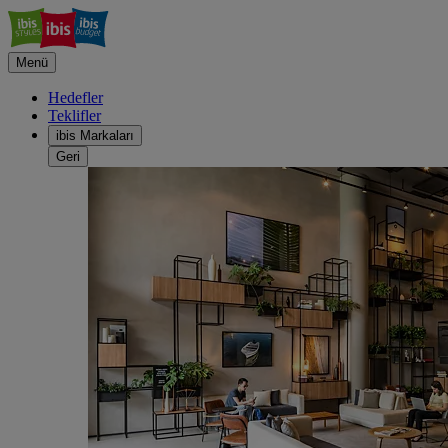
Menü
Hedefler
Teklifler
ibis Markaları
Geri