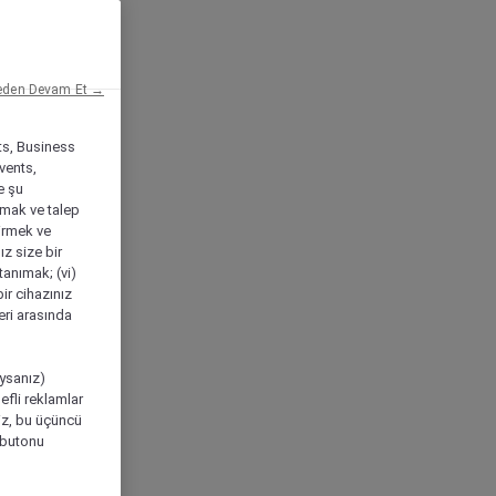
eden Devam Et →
ts, Business
vents,
e şu
amak ve talep
tirmek ve
ız size bir
tanımak; (vi)
ir cihazınız
leri arasında
ıysanız)
efli reklamlar
niz, bu üçüncü
" butonu