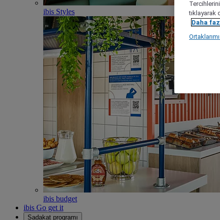
Tercihlerin
ibis Styles
tıklayarak 
Daha fazl
Ortaklarım
ibis budget
ibis Go get it
Sadakat programı