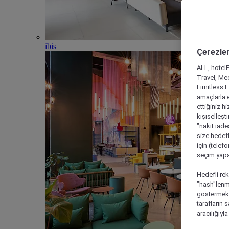
ibis
Çerezler
ALL, hotelF
Travel, Mee
Limitless 
amaçlarla e
ettiğiniz h
kişiselleşt
"nakit iade
size hedefl
için (telef
seçim yapab
Hedefli rek
"hash"lenmi
göstermek i
tarafların 
aracılığıyl