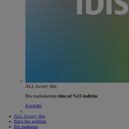
ALL Accor+ ibis
İbis markalarında
tüm yıl %15 indirim
Keşfedin
ALL Accor+ ibis
Ibis'e hoş geldiniz
ibis mağazası